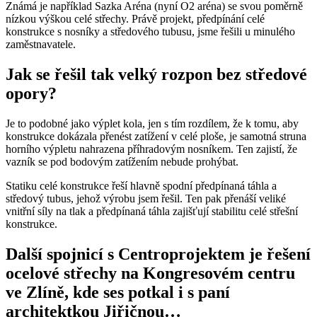
Známá je například Sazka Aréna (nyní O2 aréna) se svou poměrně
nízkou výškou celé střechy. Právě projekt, předpínání celé
konstrukce s nosníky a středového tubusu, jsme řešili u minulého
zaměstnavatele.
Jak se řešil tak velký rozpon bez středové
opory?
Je to podobné jako výplet kola, jen s tím rozdílem, že k tomu, aby
konstrukce dokázala přenést zatížení v celé ploše, je samotná struna
horního výpletu nahrazena příhradovým nosníkem. Ten zajistí, že
vazník se pod bodovým zatížením nebude prohýbat.
Statiku celé konstrukce řeší hlavně spodní předpínaná táhla a
středový tubus, jehož výrobu jsem řešil. Ten pak přenáší veliké
vnitřní síly na tlak a předpínaná táhla zajišťují stabilitu celé střešní
konstrukce.
Další spojnicí s Centroprojektem je řešení
ocelové střechy na Kongresovém centru
ve Zlíně, kde ses potkal i s paní
architektkou Jiřičnou…