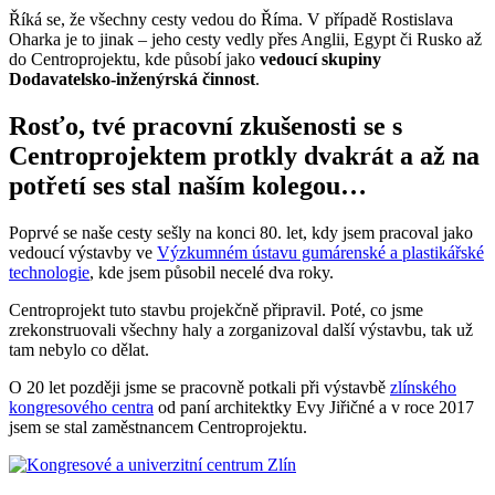
Říká se, že všechny cesty vedou do Říma. V případě Rostislava
Oharka je to jinak – jeho cesty vedly přes Anglii, Egypt či Rusko až
do Centroprojektu, kde působí jako
vedoucí skupiny
Dodavatelsko-inženýrská činnost
.
Rosťo, tvé pracovní zkušenosti se s
Centroprojektem protkly dvakrát a až na
potřetí ses stal naším kolegou…
Poprvé se naše cesty sešly na konci 80. let, kdy jsem pracoval jako
vedoucí výstavby ve
Výzkumném ústavu gumárenské a plastikářské
technologie
, kde jsem působil necelé dva roky.
Centroprojekt tuto stavbu projekčně připravil. Poté, co jsme
zrekonstruovali všechny haly a zorganizoval další výstavbu, tak už
tam nebylo co dělat.
O 20 let později jsme se pracovně potkali při výstavbě
zlínského
kongresového centra
od paní architektky Evy Jiřičné a v roce 2017
jsem se stal zaměstnancem Centroprojektu.