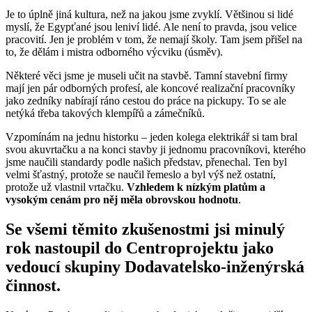
Je to úplně jiná kultura, než na jakou jsme zvyklí. Většinou si lidé
myslí, že Egypťané jsou leniví lidé. Ale není to pravda, jsou velice
pracovití. Jen je problém v tom, že nemají školy. Tam jsem přišel na
to, že dělám i mistra odborného výcviku (úsměv).
Některé věci jsme je museli učit na stavbě. Tamní stavební firmy
mají jen pár odborných profesí, ale koncové realizační pracovníky
jako zedníky nabírají ráno cestou do práce na pickupy. To se ale
netýká třeba takových klempířů a zámečníků.
Vzpomínám na jednu historku – jeden kolega elektrikář si tam bral
svou akuvrtačku a na konci stavby ji jednomu pracovníkovi, kterého
jsme naučili standardy podle našich představ, přenechal. Ten byl
velmi šťastný, protože se naučil řemeslo a byl výš než ostatní,
protože už vlastnil vrtačku.
Vzhledem k nízkým platům a
vysokým cenám pro něj měla obrovskou hodnotu
.
Se všemi těmito zkušenostmi jsi minulý
rok nastoupil do Centroprojektu jako
vedoucí skupiny Dodavatelsko-inženýrská
činnost.