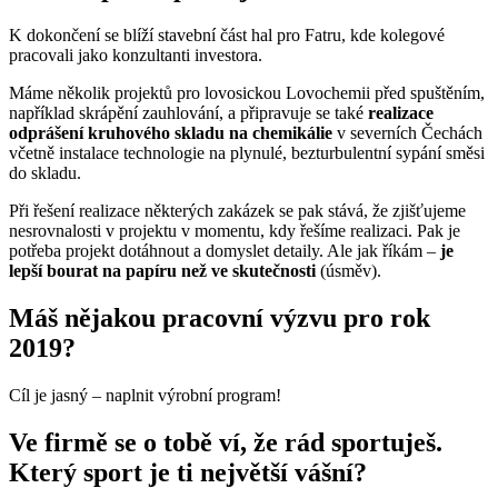
K dokončení se blíží stavební část hal pro Fatru, kde kolegové
pracovali jako konzultanti investora.
Máme několik projektů pro lovosickou Lovochemii před spuštěním,
například skrápění zauhlování, a připravuje se také
realizace
odprášení kruhového skladu na chemikálie
v severních Čechách
včetně instalace technologie na plynulé, bezturbulentní sypání směsi
do skladu.
Při řešení realizace některých zakázek se pak stává, že zjišťujeme
nesrovnalosti v projektu v momentu, kdy řešíme realizaci. Pak je
potřeba projekt dotáhnout a domyslet detaily. Ale jak říkám –
je
lepší bourat na papíru než ve skutečnosti
(úsměv).
Máš nějakou pracovní výzvu pro rok
2019?
Cíl je jasný – naplnit výrobní program!
Ve firmě se o tobě ví, že rád sportuješ.
Který sport je ti největší vášní?