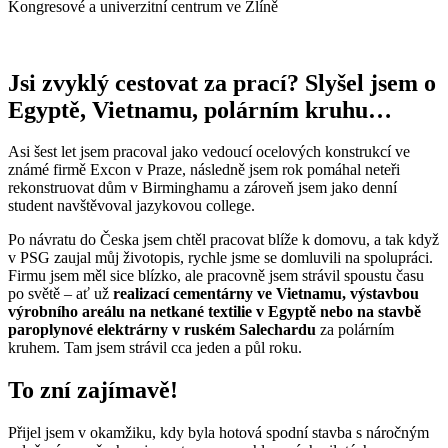
Kongresové a univerzitní centrum ve Zlíně
Jsi zvyklý cestovat za prací? Slyšel jsem o
Egyptě, Vietnamu, polárním kruhu…
Asi šest let jsem pracoval jako vedoucí ocelových konstrukcí ve
známé firmě Excon v Praze, následně jsem rok pomáhal neteři
rekonstruovat dům v Birminghamu a zároveň jsem jako denní
student navštěvoval jazykovou college.
Po návratu do Česka jsem chtěl pracovat blíže k domovu, a tak když
v PSG zaujal můj životopis, rychle jsme se domluvili na spolupráci.
Firmu jsem měl sice blízko, ale pracovně jsem strávil spoustu času
po světě – ať už
realizací cementárny ve Vietnamu, výstavbou
výrobního areálu na netkané textilie v Egyptě nebo na stavbě
paroplynové elektrárny v ruském Salechardu
za polárním
kruhem. Tam jsem strávil cca jeden a půl roku.
To zní zajímavě!
Přijel jsem v okamžiku, kdy byla hotová spodní stavba s náročným