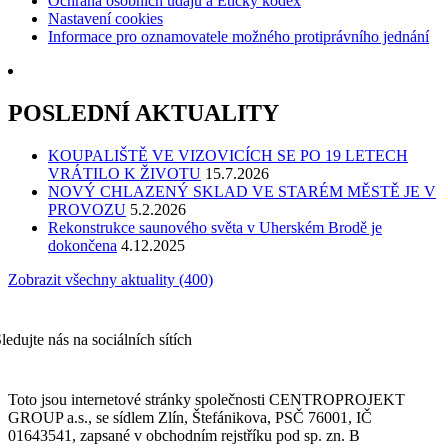
Ochrana osobních údajů a Etický kodex
Nastavení cookies
Informace pro oznamovatele možného protiprávního jednání
POSLEDNÍ AKTUALITY
KOUPALIŠTĚ VE VIZOVICÍCH SE PO 19 LETECH
VRÁTILO K ŽIVOTU
15.7.2026
NOVÝ CHLAZENÝ SKLAD VE STARÉM MĚSTĚ JE V
PROVOZU
5.2.2026
Rekonstrukce saunového světa v Uherském Brodě je
dokončena
4.12.2025
Zobrazit všechny aktuality (400)
ledujte nás na sociálních sítích
Toto jsou internetové stránky společnosti CENTROPROJEKT
GROUP a.s., se sídlem Zlín, Štefánikova, PSČ 76001, IČ
01643541, zapsané v obchodním rejstříku pod sp. zn. B