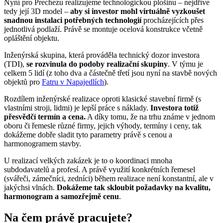
Nyní pro Prechezu realizujeme technologickou plošinu – nejdříve
tedy její 3D model –
aby si investor mohl virtuálně vyzkoušet
snadnou instalaci potřebných technologií
procházejících přes
jednotlivá podlaží. Právě se montuje ocelová konstrukce včetně
opláštění objektu.
Inženýrská skupina, která prováděla technický dozor investora
(TDI),
se rozvinula do podoby realizační skupiny
. V týmu je
celkem 5 lidí (z toho dva a částečně třetí jsou nyní na stavbě nových
objektů pro
Fatru v Napajedlích
).
Rozdílem inženýrské realizace oproti klasické stavební firmě (s
vlastními stroji, lidmi) je lepší práce s náklady.
Investora totiž
přesvědčí termín a cena.
A díky tomu, že na trhu známe v jednom
oboru či řemesle různé firmy, jejich výhody, termíny i ceny, tak
dokážeme dobře sladit tyto parametry právě s cenou a
harmonogramem stavby.
U realizací velkých zakázek je to o koordinaci mnoha
subdodavatelů a profesí. A právě využití konkrétních řemesel
(svářeči, zámečníci, zedníci) během realizace není konstantní, ale v
jakýchsi vlnách.
Dokážeme tak skloubit požadavky na kvalitu,
harmonogram a samozřejmě cenu
.
Na čem právě pracujete?