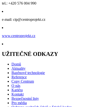
tel.: +420 576 004 990
e-mail: ctp@centroprojekt.cz
www.centroprojekt.cz
UŽITEČNÉ ODKAZY
Domů
Aktuality
Bazénové technologie
Reference
Copy Centrum
O nás
Kariéra
Kontakt
Bezpečnostní listy
Pro média