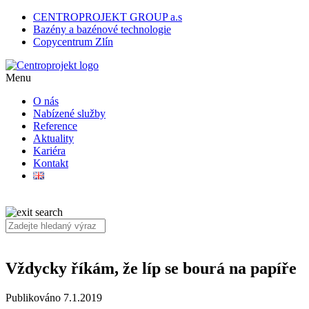
CENTROPROJEKT GROUP a.s
Bazény a bazénové technologie
Copycentrum Zlín
Menu
O nás
Nabízené služby
Reference
Aktuality
Kariéra
Kontakt
Vždycky říkám, že líp se bourá na papíře
Publikováno 7.1.2019