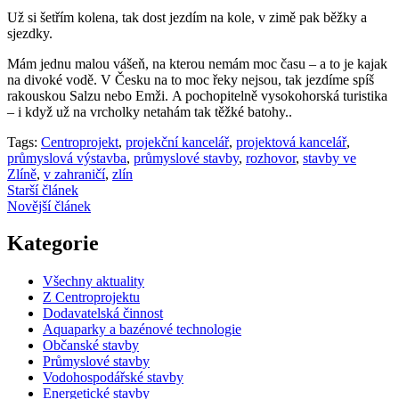
Už si šetřím kolena, tak dost jezdím na kole, v zimě pak běžky a
sjezdky.
Mám jednu malou vášeň, na kterou nemám moc času – a to je kajak
na divoké vodě. V Česku na to moc řeky nejsou, tak jezdíme spíš
rakouskou Salzu nebo Emži. A pochopitelně vysokohorská turistika
– i když už na vrcholky netahám tak těžké batohy..
Tags:
Centroprojekt
,
projekční kancelář
,
projektová kancelář
,
průmyslová výstavba
,
průmyslové stavby
,
rozhovor
,
stavby ve
Zlíně
,
v zahraničí
,
zlín
Starší článek
Novější článek
Kategorie
Všechny aktuality
Z Centroprojektu
Dodavatelská činnost
Aquaparky a bazénové technologie
Občanské stavby
Průmyslové stavby
Vodohospodářské stavby
Energetické stavby