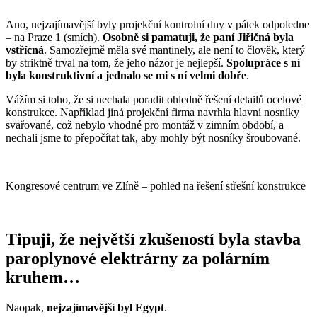
Ano, nejzajímavější byly projekční kontrolní dny v pátek odpoledne
– na Praze 1 (smích).
Osobně si pamatuji, že paní Jiřičná byla
vstřícná
. Samozřejmě měla své mantinely, ale není to člověk, který
by striktně trval na tom, že jeho názor je nejlepší.
Spolupráce s ní
byla konstruktivní a jednalo se mi s ní velmi dobře
.
Vážím si toho, že si nechala poradit ohledně řešení detailů ocelové
konstrukce. Například jiná projekční firma navrhla hlavní nosníky
svařované, což nebylo vhodné pro montáž v zimním období, a
nechali jsme to přepočítat tak, aby mohly být nosníky šroubované.
Kongresové centrum ve Zlíně – pohled na řešení střešní konstrukce
Tipuji, že největší zkušeností byla stavba
paroplynové elektrárny za polárním
kruhem…
Naopak,
nejzajímavější byl Egypt
.