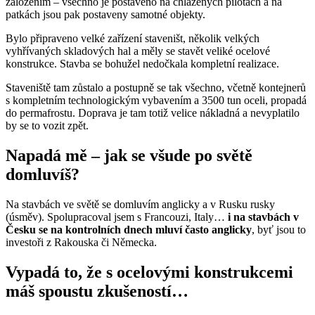
založením – všechno je postaveno na chlazených pilotách a na
patkách jsou pak postaveny samotné objekty.
Bylo připraveno velké zařízení staveništ, několik velkých
vyhřívaných skladových hal a měly se stavět veliké ocelové
konstrukce. Stavba se bohužel nedočkala kompletní realizace.
Staveniště tam zůstalo a postupně se tak všechno, včetně kontejnerů
s kompletním technologickým vybavením a 3500 tun oceli, propadá
do permafrostu. Doprava je tam totiž velice nákladná a nevyplatilo
by se to vozit zpět.
Napadá mě – jak se všude po světě
domluvíš?
Na stavbách ve světě se domluvím anglicky a v Rusku rusky
(úsměv). Spolupracoval jsem s Francouzi, Italy…
i na stavbách v
Česku se na kontrolních dnech mluví často anglicky
, byť jsou to
investoři z Rakouska či Německa.
Vypadá to, že s ocelovými konstrukcemi
máš spoustu zkušeností…