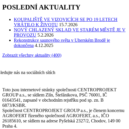
POSLEDNÍ AKTUALITY
KOUPALIŠTĚ VE VIZOVICÍCH SE PO 19 LETECH
VRÁTILO K ŽIVOTU
15.7.2026
NOVÝ CHLAZENÝ SKLAD VE STARÉM MĚSTĚ JE V
PROVOZU
5.2.2026
Rekonstrukce saunového světa v Uherském Brodě je
dokončena
4.12.2025
Zobrazit všechny aktuality (400)
ledujte nás na sociálních sítích
Toto jsou internetové stránky společnosti CENTROPROJEKT
GROUP a.s., se sídlem Zlín, Štefánikova, PSČ 76001, IČ
01643541, zapsané v obchodním rejstříku pod sp. zn. B
6873/KSBR.
Společnost CENTROPROJEKT GROUP a.s., je členem koncernu
AGROFERT řízeného společností AGROFERT, a.s., IČO
26185610, se sídlem na adrese Pyšelská 2327/2, Chodov, 149 00
Praha 4.