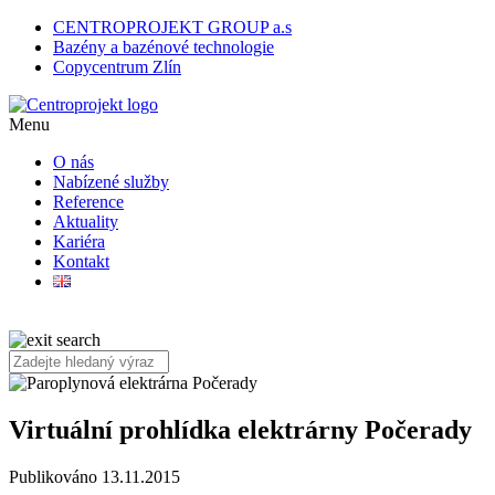
CENTROPROJEKT GROUP a.s
Bazény a bazénové technologie
Copycentrum Zlín
Menu
O nás
Nabízené služby
Reference
Aktuality
Kariéra
Kontakt
Virtuální prohlídka elektrárny Počerady
Publikováno 13.11.2015