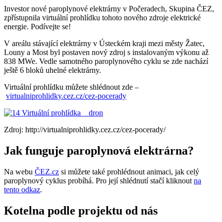
Investor nové paroplynové elektrárny v Počeradech, Skupina ČEZ,
zpřístupnila virtuální prohlídku tohoto nového zdroje elektrické
energie. Podívejte se!
V areálu stávající elektrárny v Ústeckém kraji mezi městy Žatec,
Louny a Most byl postaven nový zdroj s instalovaným výkonu až
838 MWe. Vedle samotného paroplynového cyklu se zde nachází
ještě 6 bloků uhelné elektrárny.
Virtuální prohlídku můžete shlédnout zde –
virtualniprohlidky.cez.cz/cez-pocerady
Zdroj: http://virtualniprohlidky.cez.cz/cez-pocerady/
Jak funguje paroplynová elektrárna?
Na webu
ČEZ.cz
si můžete také prohlédnout animaci, jak celý
paroplynový cyklus probíhá. Pro její shlédnutí stačí kliknout
na
tento odkaz
.
Kotelna podle projektu od nás