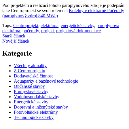
Pod projektem a realizací tohoto paroplynového zdroje je podepsán
také Centroprojekt se svou referencí
Kotelny v elektrárně Počerady
(paroplynový zdroj 840 MWe)
.
Tags:
Centroprojekt
,
elektrárna
,
energetické stavby
,
paroplynová
elektrárna
,
počerady
,
projekt
,
projektová dokumentace
Starší článek
Novější článek
Kategorie
Všechny aktuality
Z Centroprojektu
Dodavatelská činnost
Aquaparky a bazénové technologie
Občanské stavby
Průmyslové stavby
Vodohospodářské stavby
Energetické stavby
Dopravní a inženýrské stavby
Fotovoltaické elektrárny
Technologické stavby