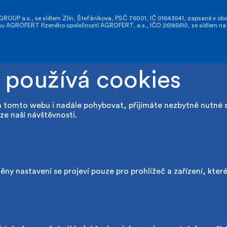
OUP a.s., se sídlem Zlín, Štefánikova, PSČ 76001, IČ 01643541, zapsané v obch
GROFERT řízeného společností AGROFERT, a.s., IČO 26185610, se sídlem na a
 používá cookies
a tomto webu i nadále pohybovat, přijímáte nezbytně nutné 
ze naší návštěvnosti.
ny nastavení se projeví pouze pro prohlížeč a zařízení, kter