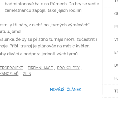
T
badmintonové hale na Růmech. Do hry se vedle
zaměstnanců zapojili také jejich rodinní
O
astnily tři páry, z nichž po „tvrdých výměnách“
P
ratulujeme!
enka, že by se příštího turnaje mohli zúčastnit i
V
maje. Příští trunaj je plánován na měsíc květen.
E
coby diváci a podpora jednotlivých týmů.
D
TROPROJEKT
,
FIREMNÍ AKCE
,
PRO KOLEGY
,
 KANCELÁŘ
,
ZLÍN
F
NOVĚJŠÍ ČLÁNEK
T