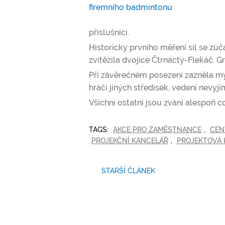
příslušníci.
Historicky prvního měření sil se zúč
zvítězila dvojice Čtrnáctý-Flekáč. G
Při závěrečném posezení zazněla myšl
hráči jiných středisek, vedení nevyjí
Všichni ostatní jsou zváni alespoň 
TAGS:
AKCE PRO ZAMĚSTNANCE
,
CEN
PROJEKČNÍ KANCELÁŘ
,
PROJEKTOVÁ
STARŠÍ ČLÁNEK