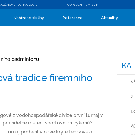
BAZÉNOVÉ TECHNOLOGIE
COPYCENTRUM ZLÍN
Nabízené služby
Reference
Aktuality
KAT
vá tradice firemního
V
Z
D
egové z vodohospodářské divize první turnaj v
ti pravidelné měření sportovních výkonů?
A
Turnaj proběhl v nové kryté tenisové a