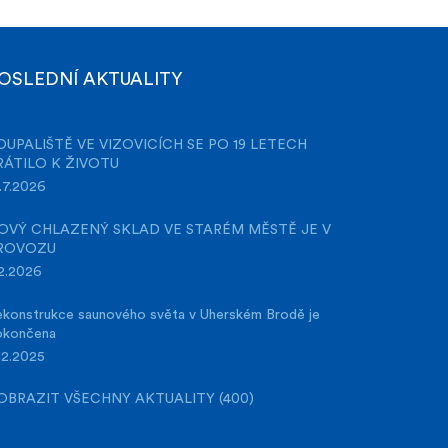
OSLEDNÍ AKTUALITY
OUPALIŠTĚ VE VIZOVICÍCH SE PO 19 LETECH
RÁTILO K ŽIVOTU
.7.2026
OVÝ CHLAZENÝ SKLAD VE STARÉM MĚSTĚ JE V
ROVOZU
2.2026
konstrukce saunového světa v Uherském Brodě je
okončena
12.2025
OBRAZIT VŠECHNY AKTUALITY (400)