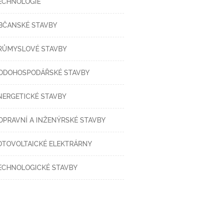
ECHNOLOGIE
BČANSKÉ STAVBY
RŮMYSLOVÉ STAVBY
ODOHOSPODÁŘSKÉ STAVBY
NERGETICKÉ STAVBY
OPRAVNÍ A INŽENÝRSKÉ STAVBY
OTOVOLTAICKÉ ELEKTRÁRNY
ECHNOLOGICKÉ STAVBY