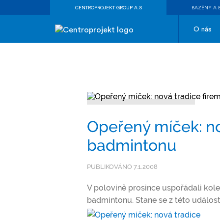
CENTROPROJEKT GROUP A.S
BAZÉNY A 
O nás
Opeřený míček: no
badmintonu
PUBLIKOVÁNO 7.1.2008
V polovině prosince uspořádali kol
badmintonu. Stane se z této událos