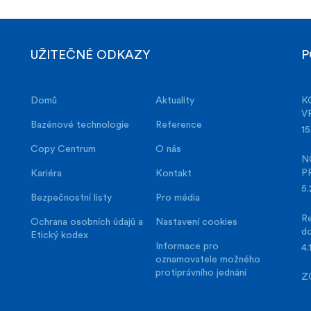
UŽITEČNÉ ODKAZY
P
Domů
Aktuality
K
V
Bazénové technologie
Reference
15
Copy Centrum
O nás
N
P
Kariéra
Kontakt
5.
Bezpečnostní listy
Pro média
Re
Ochrana osobních údajů a
Nastavení cookies
d
Etický kodex
Informace pro
4.
oznamovatele možného
protiprávního jednání
Z