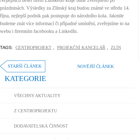
Nejlepších deset firem Zlínského kraje bude zveřejněno po
prázdninách. Výsledky za Zlínský kraj budou známé ve středu 14.
října, nejlepší podnik pak postupuje do národního kola. Jakmile
budeme znát více informací či případné umístění, zveřejníme to na
webu i firemním facebooku a LinkedIn.
TAGS:
,
,
CENTROPROJEKT
PROJEKČNÍ KANCELÁŘ
ZLÍN
STARŠÍ ČLÁNEK
NOVĚJŠÍ ČLÁNEK
KATEGORIE
VŠECHNY AKTUALITY
Z CENTROPROJEKTU
DODAVATELSKÁ ČINNOST