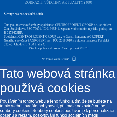
ZOBRAZIT VŠECHNY AKTUALITY (400)
Sledujte nás na sociálních sítích
Toto jsou internetové stránky společnosti CENTROPROJEKT GROUP a.s., se sídlem
Zlín, Štefánikova, PSČ 76001, IČ 01643541, zapsané v obchodním rejstříku pod sp. zn.
B 6873/KSBR.
Společnost CENTROPROJEKT GROUP a.s., je členem koncernu AGROFERT
řízeného společností AGROFERT, a.s., IČO 26185610, se sídlem na adrese Pyšelská
2327/2, Chodov, 149 00 Praha 4.
Všechna práva vyhrazena. Centroprojekt ©2026
Na tomto webu straší!
Tato webová stránka
používá cookies
Používáním tohoto webu a jeho funkcí a tím, že se budete na
tomto webu i nadále pohybovat, přijímáte nezbytně nutné
soubory cookies. Soubory cookies používáme k personalizaci
obsahu a reklam, poskytování funkcí sociálních médií