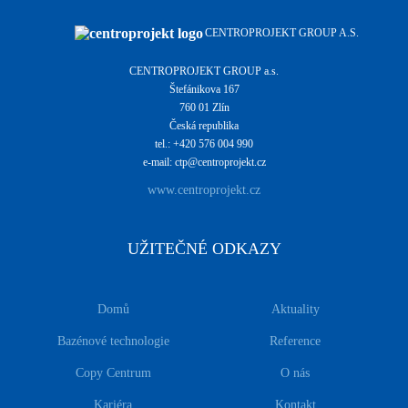
CENTROPROJEKT GROUP A.S.
CENTROPROJEKT GROUP a.s.
Štefánikova 167
760 01 Zlín
Česká republika
tel.: +420 576 004 990
e-mail: ctp@centroprojekt.cz
www.centroprojekt.cz
UŽITEČNÉ ODKAZY
Domů
Aktuality
Bazénové technologie
Reference
Copy Centrum
O nás
Kariéra
Kontakt