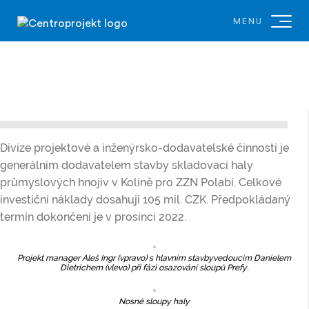
MENU
Divize projektové a inženýrsko-dodavatelské činnosti je
generálním dodavatelem stavby skladovací haly
průmyslových hnojiv v Kolíně pro ZZN Polabí. Celkové
investiční náklady dosahují 105 mil. CZK. Předpokládaný
termín dokončení je v prosinci 2022.
Projekt manager Aleš Ingr (vpravo) s hlavním stavbyvedoucím Danielem
Dietrichem (vlevo) při fázi osazování sloupů Prefy.
Nosné sloupy haly