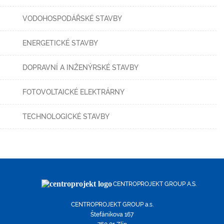
VODOHOSPODÁŘSKÉ STAVBY
ENERGETICKÉ STAVBY
DOPRAVNÍ A INŽENÝRSKÉ STAVBY
FOTOVOLTAICKÉ ELEKTRÁRNY
TECHNOLOGICKÉ STAVBY
CENTROPROJEKT GROUP A.S.
CENTROPROJEKT GROUP a.s.
Štefánikova 167