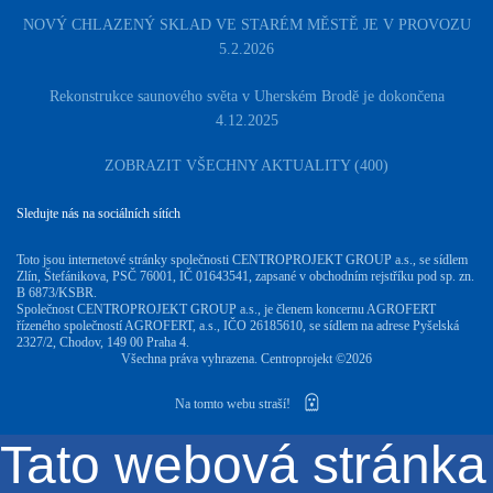
NOVÝ CHLAZENÝ SKLAD VE STARÉM MĚSTĚ JE V PROVOZU
5.2.2026
Rekonstrukce saunového světa v Uherském Brodě je dokončena
4.12.2025
ZOBRAZIT VŠECHNY AKTUALITY (400)
Sledujte nás na sociálních sítích
Toto jsou internetové stránky společnosti CENTROPROJEKT GROUP a.s., se sídlem
Zlín, Štefánikova, PSČ 76001, IČ 01643541, zapsané v obchodním rejstříku pod sp. zn.
B 6873/KSBR.
Společnost CENTROPROJEKT GROUP a.s., je členem koncernu AGROFERT
řízeného společností AGROFERT, a.s., IČO 26185610, se sídlem na adrese Pyšelská
2327/2, Chodov, 149 00 Praha 4.
Všechna práva vyhrazena. Centroprojekt ©2026
Na tomto webu straší!
Tato webová stránka