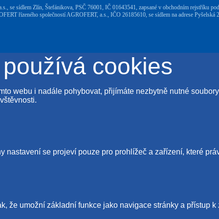
, se sídlem Zlín, Štefánikova, PSČ 76001, IČ 01643541, zapsané v obchodním rejstříku po
 řízeného společností AGROFERT, a.s., IČO 26185610, se sídlem na adrese Pyšelská 23
 používá cookies
tomto webu i nadále pohybovat, přijímáte nezbytně nutné soubo
vštěvnosti.
 nastavení se projeví pouze pro prohlížeč a zařízení, které prá
ak, že umožní základní funkce jako navigace stránky a přístu