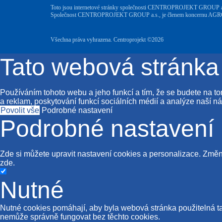
Toto jsou internetové stránky společnosti CENTROPROJEKT GROUP a.s.
Společnost CENTROPROJEKT GROUP a.s., je členem koncernu AGROFERT
Všechna práva vyhrazena. Centroprojekt ©2026
Tato webová stránka
Používáním tohoto webu a jeho funkcí a tím, že se budete na 
a reklam, poskytování funkcí sociálních médií a analýze naší ná
Povolit vše
Podrobné nastavení
Podrobné nastavení
Zde si můžete upravit nastavení cookies a personalizace. Změny
zde
.
Nutné
Nutné cookies pomáhají, aby byla webová stránka použitelná t
nemůže správně fungovat bez těchto cookies.