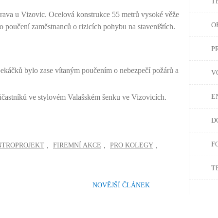
T
rava u Vizovic. Ocelová konstrukce 55 metrů vysoké věže
O
o poučení zaměstnanců o rizicích pohybu na staveništích.
P
pekáčků bylo zase vítaným poučením o nebezpečí požárů a
V
častníků ve stylovém Valašském šenku ve Vizovicích.
E
D
F
,
,
,
NTROPROJEKT
FIREMNÍ AKCE
PRO KOLEGY
T
NOVĚJŠÍ ČLÁNEK