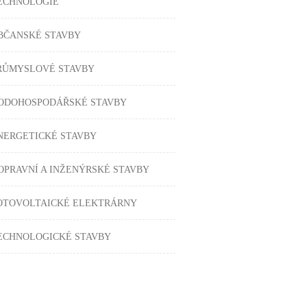
ECHNOLOGIE
BČANSKÉ STAVBY
RŮMYSLOVÉ STAVBY
ODOHOSPODÁŘSKÉ STAVBY
NERGETICKÉ STAVBY
OPRAVNÍ A INŽENÝRSKÉ STAVBY
OTOVOLTAICKÉ ELEKTRÁRNY
ECHNOLOGICKÉ STAVBY