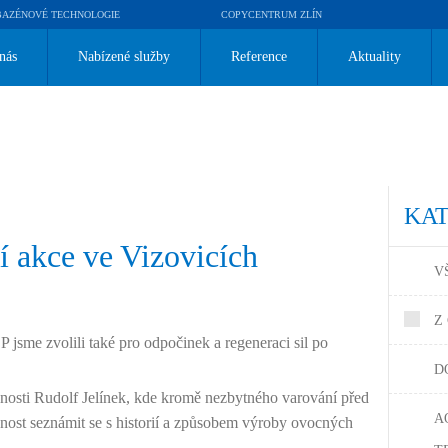
BAZÉNOVÉ TECHNOLOGIE
COPYCENTRUM ZLÍN
nás
Nabízené služby
Reference
Aktuality
KA
í akce ve Vizovicích
V
Z
jsme zvolili také pro odpočinek a regeneraci sil po
D
čnosti Rudolf Jelínek, kde kromě nezbytného varování před
A
žnost seznámit se s historií a způsobem výroby ovocných