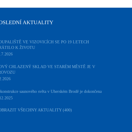
OSLEDNÍ AKTUALITY
OUPALIŠTĚ VE VIZOVICÍCH SE PO 19 LETECH
RÁTILO K ŽIVOTU
.7.2026
OVÝ CHLAZENÝ SKLAD VE STARÉM MĚSTĚ JE V
ROVOZU
2.2026
konstrukce saunového světa v Uherském Brodě je dokončena
12.2025
OBRAZIT VŠECHNY AKTUALITY (400)