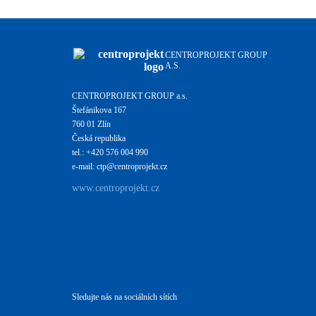
CENTROPROJEKT GROUP
A.S.
CENTROPROJEKT GROUP a.s.
Štefánikova 167
760 01 Zlín
Česká republika
tel.: +420 576 004 990
e-mail: ctp@centroprojekt.cz
www.centroprojekt.cz
Sledujte nás na sociálních sítích