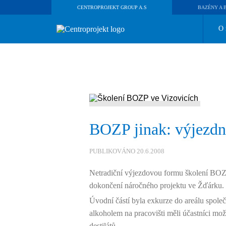
CENTROPROJEKT GROUP A.S
BAZÉNY A 
O 
BOZP jinak: výjezdn
PUBLIKOVÁNO 20.6.2008
Netradiční výjezdovou formu školení BOZP 
dokončení náročného projektu ve Žďárku.
Úvodní částí byla exkurze do areálu spole
alkoholem na pracovišti měli účastníci mo
destilátů.