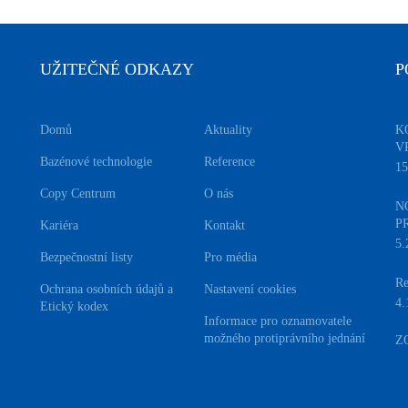
UŽITEČNÉ ODKAZY
P
Domů
Aktuality
K
V
Bazénové technologie
Reference
15
Copy Centrum
O nás
N
P
Kariéra
Kontakt
5.
Bezpečnostní listy
Pro média
Re
Ochrana osobních údajů a
Nastavení cookies
4.
Etický kodex
Informace pro oznamovatele
možného protiprávního jednání
Z