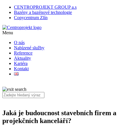
CENTROPROJEKT GROUP a.s
Bazény a bazénové technologie
Copycentrum Zlín
Menu
O nás
Nabízené služby
Reference
Aktuality
Kariéra
Kontakt
Jaká je budoucnost stavebních firem a
projekčních kanceláří?