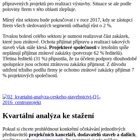
připravených projektů pro realizaci výstavby. Situace se ale podle
poloviny firem v této oblasti zlepšuje.
Mírný růst sektoru bude pokračovat i v roce 2017, kdy se zástupci
firem všech sledovaných segmentů odhadují růst o 2 %.
Trvalou bolestí celého sektoru je nutnost realizovat část zakázek,
které jsou ztrátové. Ochota přijímat přípravu a realizaci takových
staveb však stále klesá.
Projektové společnosti
v letošním spíše
neplánují přijímat ztrátové zakázky (potvrzuje 62 % ředitelů).
Třetina ředitelů (31 %) připustila, že za účelem podpory dlouhodobé
spolupráce jsou ochotni ztrátovou zakázku přijmout. Z důvodu
udržení tržního podílu firmy je ochotno ztrátové zakázky přijímat 7
% projektových společností.
Kvartální analýza ke stažení
Pokud si chcete prohlédnout konkrétní očekávání jednotlivých
představitelů
projekčních kanceláří, dodavatelů staveb a dalších
,