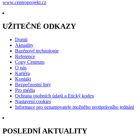
www.centroprojekt.cz
UŽITEČNÉ ODKAZY
Domů
Aktuality
Bazénové technologie
Reference
Copy Centrum
O nás
Kariéra
Kontakt
Bezpečnostní listy
Pro média
Ochrana osobních údajů a Etický kodex
Nastavení cookies
Informace pro oznamovatele možného protiprávního jednání
POSLEDNÍ AKTUALITY