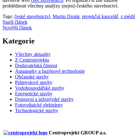
navštivte web
ceec.eu/research
. Po registraci si zde můžete
prohlédnout všechny analýzy (nejen) českého stavebnictví.
Tags:
české stavebnictví
,
Martin Drotár
,
projekční kancelář
,
z médií
Starší článek
Novější článek
Kategorie
Všechny aktuality
Z Centroprojektu
Dodavatelská činnost
Aquaparky a bazénové technologie
Občanské stavby
Průmyslové stavby
Vodohospodářské stavby
Energetické stavby
Dopravní a inženýrské stavby
Fotovoltaické elektrárny
Technologické stavby
Centroprojekt GROUP a.s.