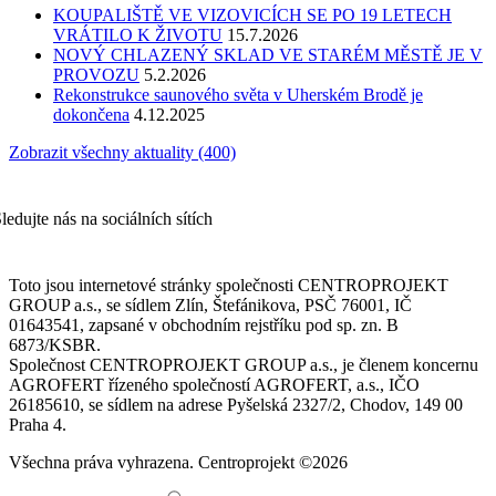
KOUPALIŠTĚ VE VIZOVICÍCH SE PO 19 LETECH
VRÁTILO K ŽIVOTU
15.7.2026
NOVÝ CHLAZENÝ SKLAD VE STARÉM MĚSTĚ JE V
PROVOZU
5.2.2026
Rekonstrukce saunového světa v Uherském Brodě je
dokončena
4.12.2025
Zobrazit všechny aktuality (400)
ledujte nás na sociálních sítích
Toto jsou internetové stránky společnosti CENTROPROJEKT
GROUP a.s., se sídlem Zlín, Štefánikova, PSČ 76001, IČ
01643541, zapsané v obchodním rejstříku pod sp. zn. B
6873/KSBR.
Společnost CENTROPROJEKT GROUP a.s., je členem koncernu
AGROFERT řízeného společností AGROFERT, a.s., IČO
26185610, se sídlem na adrese Pyšelská 2327/2, Chodov, 149 00
Praha 4.
Všechna práva vyhrazena. Centroprojekt ©2026