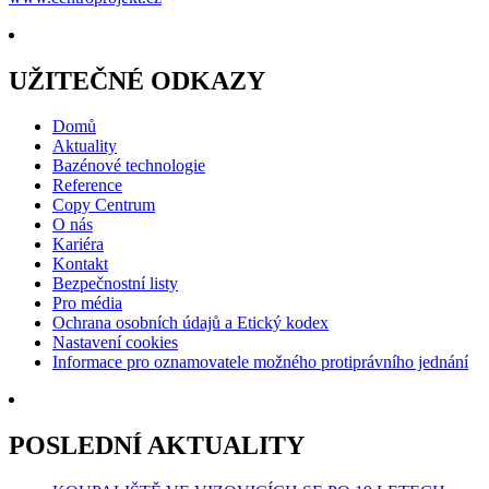
UŽITEČNÉ ODKAZY
Domů
Aktuality
Bazénové technologie
Reference
Copy Centrum
O nás
Kariéra
Kontakt
Bezpečnostní listy
Pro média
Ochrana osobních údajů a Etický kodex
Nastavení cookies
Informace pro oznamovatele možného protiprávního jednání
POSLEDNÍ AKTUALITY