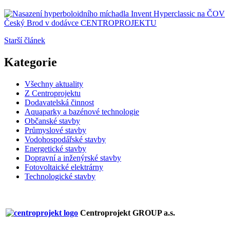
Starší článek
Kategorie
Všechny aktuality
Z Centroprojektu
Dodavatelská činnost
Aquaparky a bazénové technologie
Občanské stavby
Průmyslové stavby
Vodohospodářské stavby
Energetické stavby
Dopravní a inženýrské stavby
Fotovoltaické elektrárny
Technologické stavby
Centroprojekt GROUP a.s.