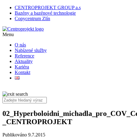
CENTROPROJEKT GROUP a.s
Bazény a bazénové technologie
Copycentrum Zlín
Menu
O nás
Nabízené služby
Reference
Aktuality
Kariéra
Kontakt
02_Hyperboloidni_michadla_pro_COV_C
_CENTROPROJEKT
Publikováno 9.7.2015