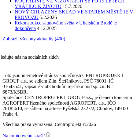
KOUPALIŠTĚ VE VIZOVICÍCH SE PO 19 LETECH
VRÁTILO K ŽIVOTU
15.7.2026
NOVÝ CHLAZENÝ SKLAD VE STARÉM MĚSTĚ JE V
PROVOZU
5.2.2026
Rekonstrukce saunového světa v Uherském Brodě je
dokončena
4.12.2025
Zobrazit všechny aktuality (400)
ledujte nás na sociálních sítích
Toto jsou internetové stránky společnosti CENTROPROJEKT
GROUP a.s., se sídlem Zlín, Štefánikova, PSČ 76001, IČ
01643541, zapsané v obchodním rejstříku pod sp. zn. B
6873/KSBR.
Společnost CENTROPROJEKT GROUP a.s., je členem koncernu
AGROFERT řízeného společností AGROFERT, a.s., IČO
26185610, se sídlem na adrese Pyšelská 2327/2, Chodov, 149 00
Praha 4.
Všechna práva vyhrazena. Centroprojekt ©2026
Na tomto webu straší!