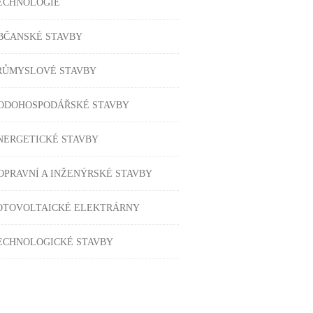
ECHNOLOGIE
BČANSKÉ STAVBY
RŮMYSLOVÉ STAVBY
ODOHOSPODÁŘSKÉ STAVBY
NERGETICKÉ STAVBY
OPRAVNÍ A INŽENÝRSKÉ STAVBY
OTOVOLTAICKÉ ELEKTRÁRNY
ECHNOLOGICKÉ STAVBY