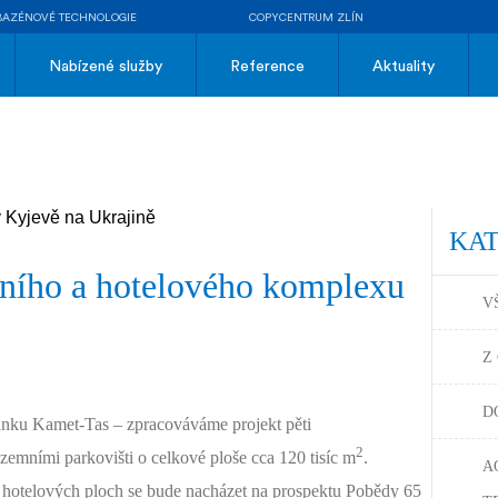
BAZÉNOVÉ TECHNOLOGIE
COPYCENTRUM ZLÍN
Nabízené služby
Reference
Aktuality
KA
vního a hotelového komplexu
V
Z
D
anku Kamet-Tas – zpracováváme projekt pěti
2
emními parkovišti o celkové ploše cca 120 tisíc m
.
A
a hotelových ploch se bude nacházet na prospektu Pobědy 65