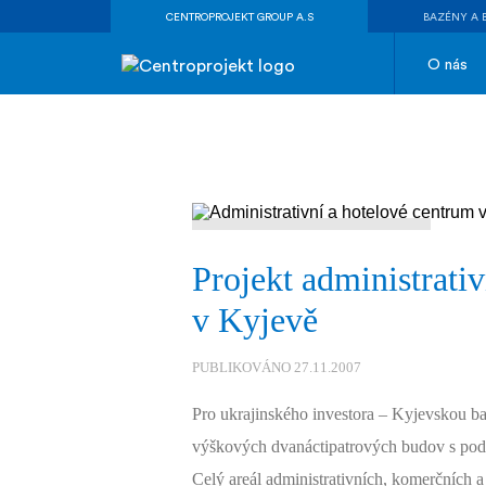
CENTROPROJEKT GROUP A.S
BAZÉNY A 
O nás
Projekt administrati
v Kyjevě
PUBLIKOVÁNO 27.11.2007
Pro ukrajinského investora – Kyjevskou b
výškových dvanáctipatrových budov s podz
Celý areál administrativních, komerčních 