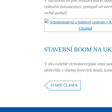
V návaznosti na plán realizace díla se bud
realizační dokumentace, postupně od stave
vrchní podlaží.
STAVEBNÍ BOOM NA UK
V této rozlehlé východoevropské zemi nast
především o objekty bytových domů, komer
STARŠÍ ČLÁNEK