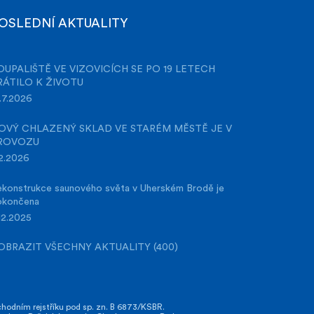
OSLEDNÍ AKTUALITY
OUPALIŠTĚ VE VIZOVICÍCH SE PO 19 LETECH
RÁTILO K ŽIVOTU
.7.2026
OVÝ CHLAZENÝ SKLAD VE STARÉM MĚSTĚ JE V
ROVOZU
2.2026
konstrukce saunového světa v Uherském Brodě je
okončena
12.2025
OBRAZIT VŠECHNY AKTUALITY (400)
odním rejstříku pod sp. zn. B 6873/KSBR.