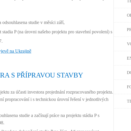
T
O
 odsouhlasena studie v měsíci září,
P
 stadia P (na úrovni našeho projektu pro stavební povolení) s
7.
V
E
D
RA S PŘÍPRAVOU STAVBY
F
ektu za účasti investora projednání rozpracovaného projektu.
ní propracování i s technickou úrovní řešení v jednotlivých
T
uhlasena studie a začínají práce na projektu stádia P s
08.