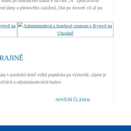
e ihned po dokončení stadia P na část „A“ zpracovávat
bní jámy a pilotového založení, část po úroveň ±0 až po
RAJINĚ
ala v poslední době velká poptávka po výstavbě, zájem je
čních a administrativních budov.
NOVĚJŠÍ ČLÁNEK