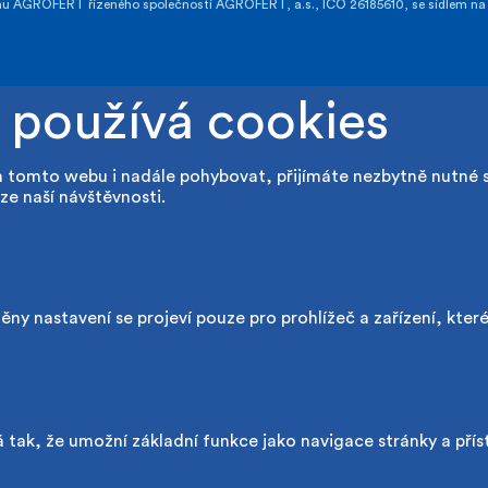
GROFERT řízeného společností AGROFERT, a.s., IČO 26185610, se sídlem na a
 používá cookies
a tomto webu i nadále pohybovat, přijímáte nezbytně nutné 
ze naší návštěvnosti.
ny nastavení se projeví pouze pro prohlížeč a zařízení, kter
 tak, že umožní základní funkce jako navigace stránky a př