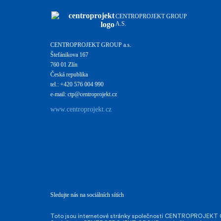
CENTROPROJEKT GROUP
A.S.
CENTROPROJEKT GROUP a.s.
Štefánikova 167
760 01 Zlín
Česká republika
tel.: +420 576 004 990
e-mail: ctp@centroprojekt.cz
www.centroprojekt.cz
Sledujte nás na sociálních sítích
Toto jsou internetové stránky společnosti CENTROPROJEKT GR