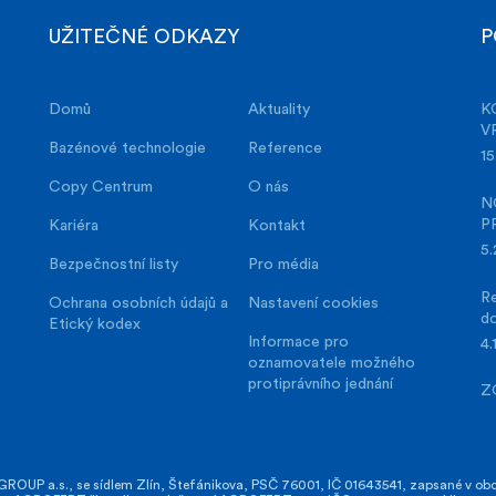
UŽITEČNÉ ODKAZY
P
Domů
Aktuality
K
V
Bazénové technologie
Reference
15
Copy Centrum
O nás
N
P
Kariéra
Kontakt
5.
Bezpečnostní listy
Pro média
Re
Ochrana osobních údajů a
Nastavení cookies
d
Etický kodex
Informace pro
4.
oznamovatele možného
protiprávního jednání
Z
OUP a.s., se sídlem Zlín, Štefánikova, PSČ 76001, IČ 01643541, zapsané v obch