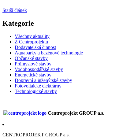
Starší článek
Kategorie
Všechny aktuality
Z Centroprojektu
Dodavatelská činnost
Aquaparky a bazénové technologie
Občanské stavby
Průmyslové stavby
Vodohospodářské stavby
Energetické stavby
Dopravní a inženýrské stavby
Fotovoltaické elektrárny
Technologické stavby
Centroprojekt GROUP a.s.
CENTROPROJEKT GROUP a.s.