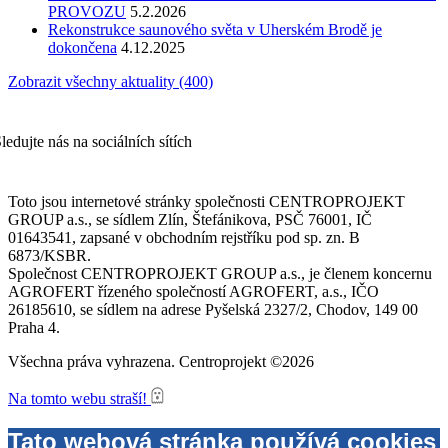
PROVOZU
5.2.2026
Rekonstrukce saunového světa v Uherském Brodě je
dokončena
4.12.2025
Zobrazit všechny aktuality (400)
ledujte nás na sociálních sítích
Toto jsou internetové stránky společnosti CENTROPROJEKT
GROUP a.s., se sídlem Zlín, Štefánikova, PSČ 76001, IČ
01643541, zapsané v obchodním rejstříku pod sp. zn. B
6873/KSBR.
Společnost CENTROPROJEKT GROUP a.s., je členem koncernu
AGROFERT řízeného společností AGROFERT, a.s., IČO
26185610, se sídlem na adrese Pyšelská 2327/2, Chodov, 149 00
Praha 4.
Všechna práva vyhrazena. Centroprojekt ©2026
Na tomto webu straší!
Tato webová stránka používá cookies