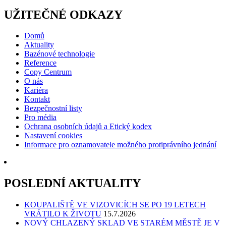
UŽITEČNÉ ODKAZY
Domů
Aktuality
Bazénové technologie
Reference
Copy Centrum
O nás
Kariéra
Kontakt
Bezpečnostní listy
Pro média
Ochrana osobních údajů a Etický kodex
Nastavení cookies
Informace pro oznamovatele možného protiprávního jednání
POSLEDNÍ AKTUALITY
KOUPALIŠTĚ VE VIZOVICÍCH SE PO 19 LETECH
VRÁTILO K ŽIVOTU
15.7.2026
NOVÝ CHLAZENÝ SKLAD VE STARÉM MĚSTĚ JE V