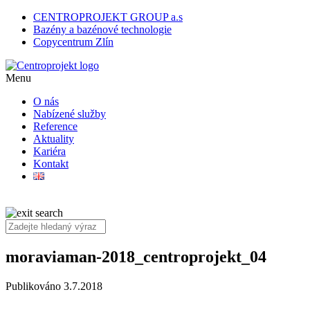
CENTROPROJEKT GROUP a.s
Bazény a bazénové technologie
Copycentrum Zlín
Menu
O nás
Nabízené služby
Reference
Aktuality
Kariéra
Kontakt
moraviaman-2018_centroprojekt_04
Publikováno 3.7.2018