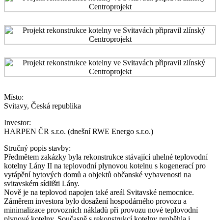
Místo:
Svitavy, Česká republika
Investor:
HARPEN ČR s.r.o. (dnešní RWE Energo s.r.o.)
Stručný popis stavby:
Předmětem zakázky byla rekonstrukce stávající uhelné teplovodní
kotelny Lány II na teplovodní plynovou kotelnu s kogenerací pro
vytápění bytových domů a objektů občanské vybavenosti na
svitavském sídlišti Lány.
Nově je na teplovod napojen také areál Svitavské nemocnice.
Záměrem investora bylo dosažení hospodárného provozu a
minimalizace provozních nákladů při provozu nové teplovodní
plynové kotelny. Současně s rekonstrukcí kotelny proběhla i