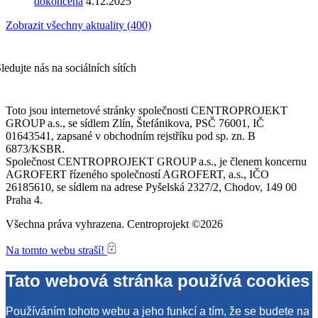
dokončena
4.12.2025
Zobrazit všechny aktuality (400)
ledujte nás na sociálních sítích
Toto jsou internetové stránky společnosti CENTROPROJEKT
GROUP a.s., se sídlem Zlín, Štefánikova, PSČ 76001, IČ
01643541, zapsané v obchodním rejstříku pod sp. zn. B
6873/KSBR.
Společnost CENTROPROJEKT GROUP a.s., je členem koncernu
AGROFERT řízeného společností AGROFERT, a.s., IČO
26185610, se sídlem na adrese Pyšelská 2327/2, Chodov, 149 00
Praha 4.
Všechna práva vyhrazena. Centroprojekt ©2026
Na tomto webu straší!
Tato webová stránka používá cookies
Používáním tohoto webu a jeho funkcí a tím, že se budete na