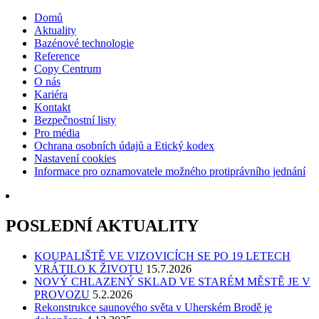
Domů
Aktuality
Bazénové technologie
Reference
Copy Centrum
O nás
Kariéra
Kontakt
Bezpečnostní listy
Pro média
Ochrana osobních údajů a Etický kodex
Nastavení cookies
Informace pro oznamovatele možného protiprávního jednání
POSLEDNÍ AKTUALITY
KOUPALIŠTĚ VE VIZOVICÍCH SE PO 19 LETECH
VRÁTILO K ŽIVOTU
15.7.2026
NOVÝ CHLAZENÝ SKLAD VE STARÉM MĚSTĚ JE V
PROVOZU
5.2.2026
Rekonstrukce saunového světa v Uherském Brodě je