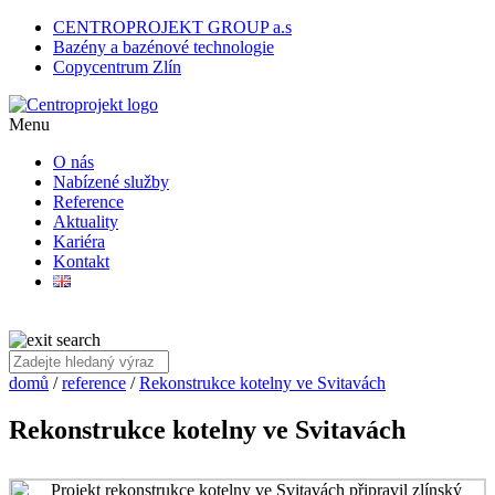
CENTROPROJEKT GROUP a.s
Bazény a bazénové technologie
Copycentrum Zlín
Menu
O nás
Nabízené služby
Reference
Aktuality
Kariéra
Kontakt
domů
/
reference
/
Rekonstrukce kotelny ve Svitavách
Rekonstrukce kotelny ve Svitavách