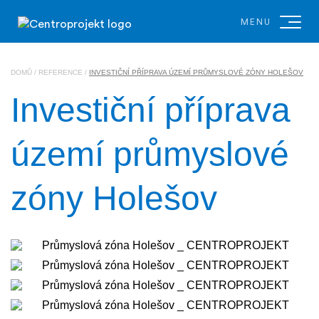
MENU
DOMŮ
/
REFERENCE
/
INVESTIČNÍ PŘÍPRAVA ÚZEMÍ PRŮMYSLOVÉ ZÓNY HOLEŠOV
Investiční příprava
území průmyslové
zóny Holešov