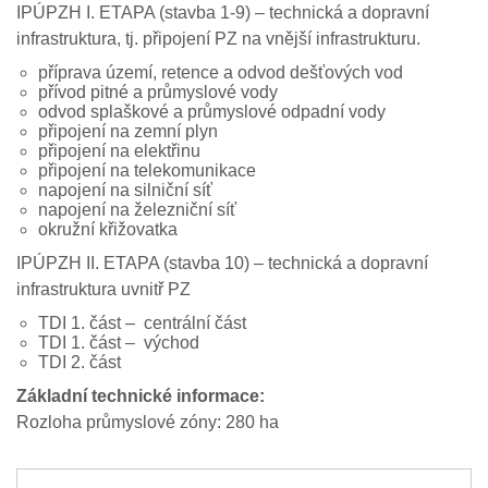
IPÚPZH I. ETAPA (stavba 1-9) – technická a dopravní
infrastruktura, tj. připojení PZ na vnější infrastrukturu.
příprava území, retence a odvod dešťových vod
přívod pitné a průmyslové vody
odvod splaškové a průmyslové odpadní vody
připojení na zemní plyn
připojení na elektřinu
připojení na telekomunikace
napojení na silniční síť
napojení na železniční síť
okružní křižovatka
IPÚPZH II. ETAPA (stavba 10) – technická a dopravní
infrastruktura uvnitř PZ
TDI 1. část – centrální část
TDI 1. část – východ
TDI 2. část
Základní technické informace:
Rozloha průmyslové zóny: 280 ha