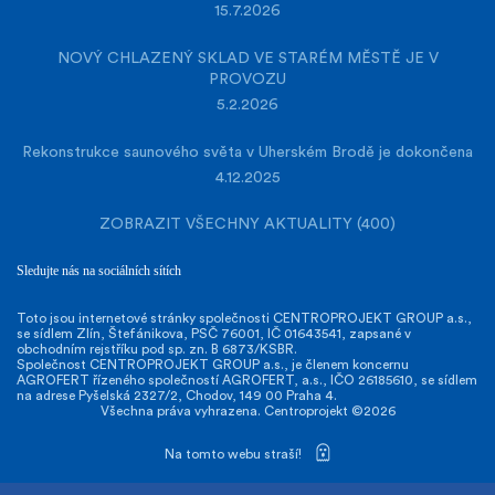
15.7.2026
NOVÝ CHLAZENÝ SKLAD VE STARÉM MĚSTĚ JE V
PROVOZU
5.2.2026
Rekonstrukce saunového světa v Uherském Brodě je dokončena
4.12.2025
ZOBRAZIT VŠECHNY AKTUALITY (400)
Sledujte nás na sociálních sítích
Toto jsou internetové stránky společnosti CENTROPROJEKT GROUP a.s.,
se sídlem Zlín, Štefánikova, PSČ 76001, IČ 01643541, zapsané v
obchodním rejstříku pod sp. zn. B 6873/KSBR.
Společnost CENTROPROJEKT GROUP a.s., je členem koncernu
AGROFERT řízeného společností AGROFERT, a.s., IČO 26185610, se sídlem
na adrese Pyšelská 2327/2, Chodov, 149 00 Praha 4.
Všechna práva vyhrazena. Centroprojekt ©2026
Na tomto webu straší!