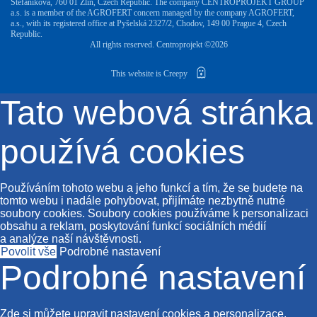
Štefánikova, 760 01 Zlín, Czech Republic. The company CENTROPROJEKT GROUP
a.s. is a member of the AGROFERT concern managed by the company AGROFERT,
a.s., with its registered office at Pyšelská 2327/2, Chodov, 149 00 Prague 4, Czech
Republic.
All rights reserved. Centroprojekt ©2026
This website is Creepy
Tato webová stránka
používá cookies
Používáním tohoto webu a jeho funkcí a tím, že se budete na
tomto webu i nadále pohybovat, přijímáte nezbytně nutné
soubory cookies. Soubory cookies používáme k personalizaci
obsahu a reklam, poskytování funkcí sociálních médií
a analýze naší návštěvnosti.
Povolit vše
Podrobné nastavení
Podrobné nastavení
Zde si můžete upravit nastavení cookies a personalizace.