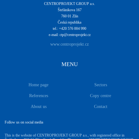
CENTROPROJEKT GROUP a.s.
Štefánikova 167
760 01 Zlín
Česká republika
tel.: +420 576 004 990
e-mail: ctp@centroprojekt.cz
www.centroprojekt.cz
MENU
Home page
Sectors
References
Copy centre
About us
Contact
Follow us on social media
This is the website of CENTROPROJEKT GROUP a.s., with registered office in