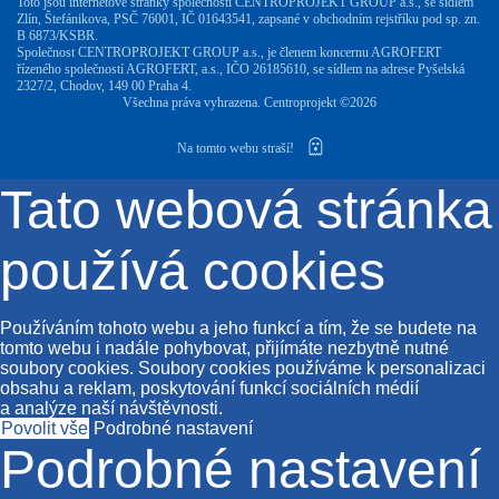
Toto jsou internetové stránky společnosti CENTROPROJEKT GROUP a.s., se sídlem
Zlín, Štefánikova, PSČ 76001, IČ 01643541, zapsané v obchodním rejstříku pod sp. zn.
B 6873/KSBR.
Společnost CENTROPROJEKT GROUP a.s., je členem koncernu AGROFERT
řízeného společností AGROFERT, a.s., IČO 26185610, se sídlem na adrese Pyšelská
2327/2, Chodov, 149 00 Praha 4.
Všechna práva vyhrazena. Centroprojekt ©2026
Na tomto webu straší!
Tato webová stránka
používá cookies
Používáním tohoto webu a jeho funkcí a tím, že se budete na
tomto webu i nadále pohybovat, přijímáte nezbytně nutné
soubory cookies. Soubory cookies používáme k personalizaci
obsahu a reklam, poskytování funkcí sociálních médií
a analýze naší návštěvnosti.
Povolit vše
Podrobné nastavení
Podrobné nastavení