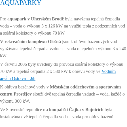
AQUAPARKY
Pro
aquapark v Uherském Brodě
byla navržena tepelná čerpadla
voda – voda o výkonu 3 x 126 kW na využití tepla z podzemních vod
a solární kolektory o výkonu 70 kW.
V rekreačním komplexu Olešná
jsou k ohřevu bazénových vod
využívána tepelná čerpadla vzduch – voda o tepelném výkonu 3 x 240
kW.
V červnu 2006 byly uvedeny do provozu solární kolektory o výkonu
70 kW a tepelná čerpadla 2 x 530 kW k ohřevu vody ve
Vodním
areálu Ostrava – Jih
.
K ohřevu bazénové vody v
Městském oddechovém a sportovním
centru Prostějov
slouží dvě tepelná čerpadla vzduch – voda, každé o
výkonu 360 kW.
Ve Slovenské republice
na koupališti Čajka v Bojnicích
byla
instalována dvě tepelná čerpadla voda – voda pro ohřev bazénů.