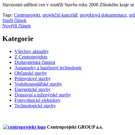
Slavnostní udělení cen v soutěži Stavba roku 2008 Zlínského kraje s
Tags:
Centroprojekt
,
projekční kancelář
,
projektová dokumentace
,
pr
Starší článek
Novější článek
Kategorie
Všechny aktuality
Z Centroprojektu
Dodavatelská činnost
Aquaparky a bazénové technologie
Občanské stavby
Průmyslové stavby
Vodohospodářské stavby
Energetické stavby
Dopravní a inženýrské stavby
Fotovoltaické elektrárny
Technologické stavby
Centroprojekt GROUP a.s.