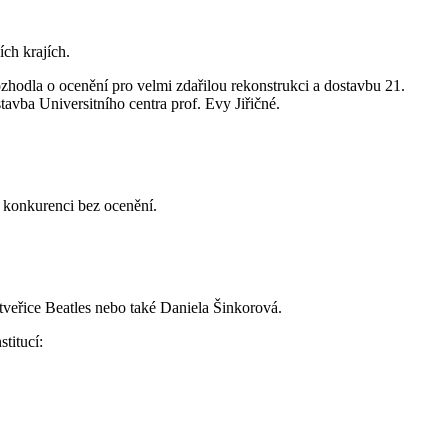
ch krajích.
zhodla o ocenění pro velmi zdařilou rekonstrukci a dostavbu 21.
avba Universitního centra prof. Evy Jiřičné.
 konkurenci bez ocenění.
tveřice Beatles nebo také Daniela Šinkorová.
titucí: