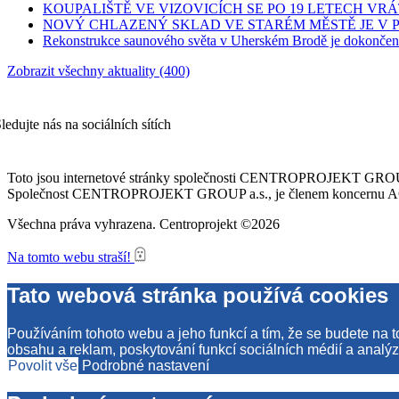
KOUPALIŠTĚ VE VIZOVICÍCH SE PO 19 LETECH VRÁ
NOVÝ CHLAZENÝ SKLAD VE STARÉM MĚSTĚ JE V
Rekonstrukce saunového světa v Uherském Brodě je dokončen
Zobrazit všechny aktuality (400)
ledujte nás na sociálních sítích
Toto jsou internetové stránky společnosti CENTROPROJEKT GROUP a
Společnost CENTROPROJEKT GROUP a.s., je členem koncernu AGROF
Všechna práva vyhrazena. Centroprojekt ©2026
Na tomto webu straší!
Tato webová stránka používá cookies
Používáním tohoto webu a jeho funkcí a tím, že se budete na 
obsahu a reklam, poskytování funkcí sociálních médií a analýz
Povolit vše
Podrobné nastavení