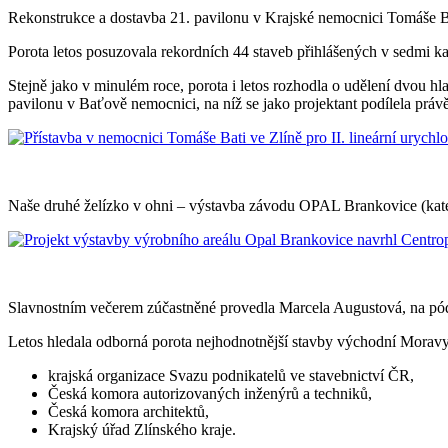
Rekonstrukce a dostavba 21. pavilonu v Krajské nemocnici Tomáše Ba
Porota letos posuzovala rekordních 44 staveb přihlášených v sedmi ka
Stejně jako v minulém roce, porota i letos rozhodla o udělení dvou h
pavilonu v Baťově nemocnici, na níž se jako projektant podílela práv
Naše druhé želízko v ohni – výstavba závodu OPAL Brankovice (kateg
Slavnostním večerem zúčastněné provedla Marcela Augustová, na pódiu
Letos hledala odborná porota nejhodnotnější stavby východní Moravy 
krajská organizace Svazu podnikatelů ve stavebnictví ČR,
Česká komora autorizovaných inženýrů a techniků,
Česká komora architektů,
Krajský úřad Zlínského kraje.