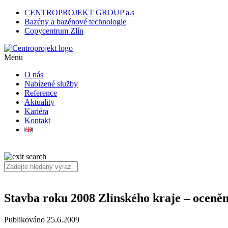
CENTROPROJEKT GROUP a.s
Bazény a bazénové technologie
Copycentrum Zlín
Menu
O nás
Nabízené služby
Reference
Aktuality
Kariéra
Kontakt
Stavba roku 2008 Zlínského kraje – oceně
Publikováno 25.6.2009