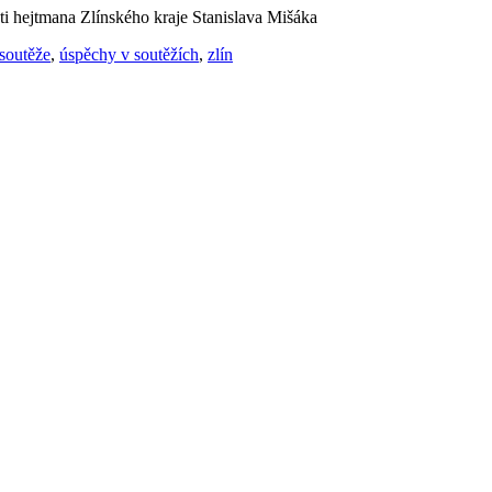
ti hejtmana Zlínského kraje Stanislava Mišáka
 soutěže
,
úspěchy v soutěžích
,
zlín