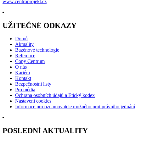
www.centroprojekt.cz
UŽITEČNÉ ODKAZY
Domů
Aktuality
Bazénové technologie
Reference
Copy Centrum
O nás
Kariéra
Kontakt
Bezpečnostní listy
Pro média
Ochrana osobních údajů a Etický kodex
Nastavení cookies
Informace pro oznamovatele možného protiprávního jednání
POSLEDNÍ AKTUALITY