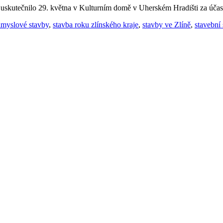
e uskutečnilo 29. května v Kulturním domě v Uherském Hradišti za účas
ůmyslové stavby
,
stavba roku zlínského kraje
,
stavby ve Zlíně
,
stavební