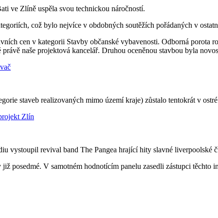
ti ve Zlíně uspěla svou technickou náročností.
tegoriích, což bylo nejvíce v obdobných soutěžích pořádaných v ostatní
lavních cen v kategorii Stavby občanské vybavenosti. Odborná porota ro
ě právě naše projektová kancelář. Druhou oceněnou stavbou byla novost
orie staveb realizovaných mimo území kraje) zůstalo tentokrát v ostré
 vystoupil revival band The Pangea hrající hity slavné liverpoolské č
již posedmé. V samotném hodnotícím panelu zasedli zástupci těchto ins