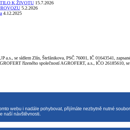
TILO K ŽIVOTU
15.7.2026
 PROVOZU
5.2.2026
a
4.12.2025
.s., se sídlem Zlín, Štefánikova, PSČ 76001, IČ 01643541, zapsané
ERT řízeného společností AGROFERT, a.s., IČO 26185610, se sídl
tomto webu i nadále pohybovat, přijímáte nezbytně nutné soubo
e naší návštěvnosti.