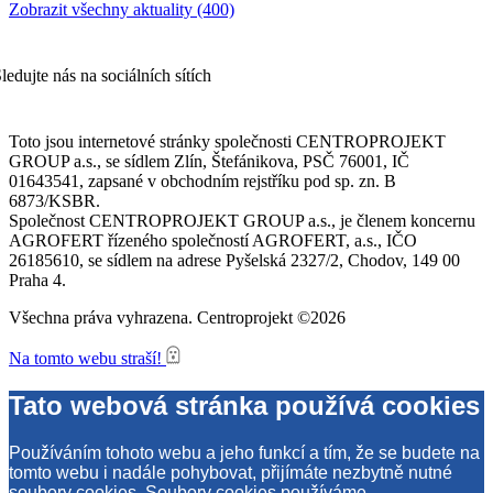
Zobrazit všechny aktuality (400)
ledujte nás na sociálních sítích
Toto jsou internetové stránky společnosti CENTROPROJEKT
GROUP a.s., se sídlem Zlín, Štefánikova, PSČ 76001, IČ
01643541, zapsané v obchodním rejstříku pod sp. zn. B
6873/KSBR.
Společnost CENTROPROJEKT GROUP a.s., je členem koncernu
AGROFERT řízeného společností AGROFERT, a.s., IČO
26185610, se sídlem na adrese Pyšelská 2327/2, Chodov, 149 00
Praha 4.
Všechna práva vyhrazena. Centroprojekt ©2026
Na tomto webu straší!
Tato webová stránka používá cookies
Používáním tohoto webu a jeho funkcí a tím, že se budete na
tomto webu i nadále pohybovat, přijímáte nezbytně nutné
soubory cookies. Soubory cookies používáme