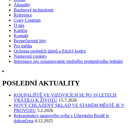
Aktuality
Bazénové technologie
Reference
Copy Centrum
O nás
Kariéra
Kontakt
Bezpečnostní listy
Pro média
Ochrana osobních údajů a Etický kodex
Nastavení cookies
Informace pro oznamovatele možného protiprávního jednání
POSLEDNÍ AKTUALITY
KOUPALIŠTĚ VE VIZOVICÍCH SE PO 19 LETECH
VRÁTILO K ŽIVOTU
15.7.2026
NOVÝ CHLAZENÝ SKLAD VE STARÉM MĚSTĚ JE V
PROVOZU
5.2.2026
Rekonstrukce saunového světa v Uherském Brodě je
dokončena
4.12.2025