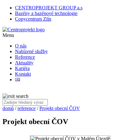
CENTROPROJEKT GROUP a.s
Bazény a bazénové technologie
Copycentrum Zlín
Menu
O nás
Nabízené služby
Reference
Aktuality
Kariéra
Kontakt
domů
/
reference
/
Projekt obecní ČOV
Projekt obecní ČOV