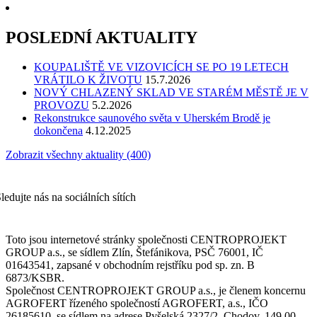
POSLEDNÍ AKTUALITY
KOUPALIŠTĚ VE VIZOVICÍCH SE PO 19 LETECH
VRÁTILO K ŽIVOTU
15.7.2026
NOVÝ CHLAZENÝ SKLAD VE STARÉM MĚSTĚ JE V
PROVOZU
5.2.2026
Rekonstrukce saunového světa v Uherském Brodě je
dokončena
4.12.2025
Zobrazit všechny aktuality (400)
ledujte nás na sociálních sítích
Toto jsou internetové stránky společnosti CENTROPROJEKT
GROUP a.s., se sídlem Zlín, Štefánikova, PSČ 76001, IČ
01643541, zapsané v obchodním rejstříku pod sp. zn. B
6873/KSBR.
Společnost CENTROPROJEKT GROUP a.s., je členem koncernu
AGROFERT řízeného společností AGROFERT, a.s., IČO
26185610, se sídlem na adrese Pyšelská 2327/2, Chodov, 149 00