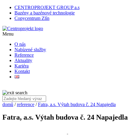
CENTROPROJEKT GROUP a.s
Bazény a bazénové technologie
Copycentrum Zlín
Menu
O nás
Nabízené služby
Reference
Aktuality
Kariéra
Kontakt
domů
/
reference
/
Fatra, a.s. Výtah budova č. 24 Napajedla
Fatra, a.s. Výtah budova č. 24 Napajedla