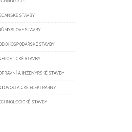
ECHNOLOGIE
BČANSKÉ STAVBY
RŮMYSLOVÉ STAVBY
ODOHOSPODÁŘSKÉ STAVBY
NERGETICKÉ STAVBY
OPRAVNÍ A INŽENÝRSKÉ STAVBY
OTOVOLTAICKÉ ELEKTRÁRNY
ECHNOLOGICKÉ STAVBY