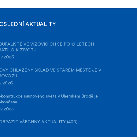
OSLEDNÍ AKTUALITY
OUPALIŠTĚ VE VIZOVICÍCH SE PO 19 LETECH
RÁTILO K ŽIVOTU
.7.2026
OVÝ CHLAZENÝ SKLAD VE STARÉM MĚSTĚ JE V
ROVOZU
2.2026
konstrukce saunového světa v Uherském Brodě je
okončena
12.2025
OBRAZIT VŠECHNY AKTUALITY (400)