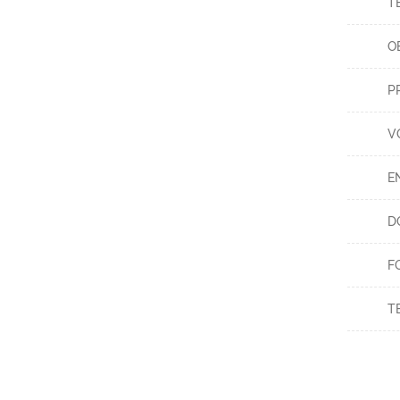
T
O
P
V
E
D
F
T