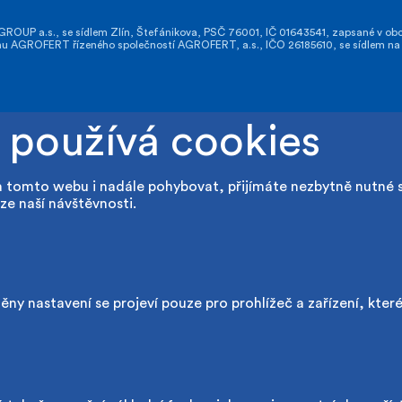
OUP a.s., se sídlem Zlín, Štefánikova, PSČ 76001, IČ 01643541, zapsané v obch
GROFERT řízeného společností AGROFERT, a.s., IČO 26185610, se sídlem na a
 používá cookies
a tomto webu i nadále pohybovat, přijímáte nezbytně nutné 
ze naší návštěvnosti.
ny nastavení se projeví pouze pro prohlížeč a zařízení, kter