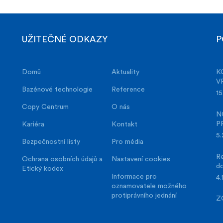
UŽITEČNÉ ODKAZY
P
Domů
Aktuality
K
V
Bazénové technologie
Reference
15
Copy Centrum
O nás
N
P
Kariéra
Kontakt
5.
Bezpečnostní listy
Pro média
Re
Ochrana osobních údajů a
Nastavení cookies
d
Etický kodex
Informace pro
4.
oznamovatele možného
protiprávního jednání
Z