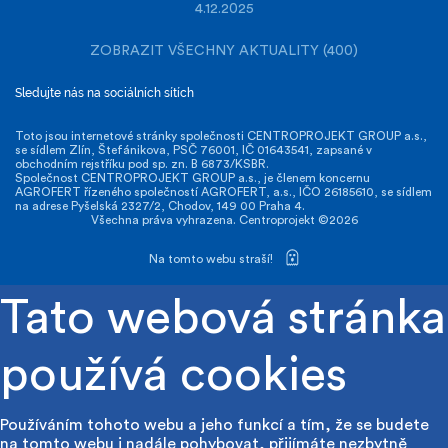
4.12.2025
ZOBRAZIT VŠECHNY AKTUALITY (400)
Sledujte nás na sociálních sítích
Toto jsou internetové stránky společnosti CENTROPROJEKT GROUP a.s.,
se sídlem Zlín, Štefánikova, PSČ 76001, IČ 01643541, zapsané v
obchodním rejstříku pod sp. zn. B 6873/KSBR.
Společnost CENTROPROJEKT GROUP a.s., je členem koncernu
AGROFERT řízeného společností AGROFERT, a.s., IČO 26185610, se sídlem
na adrese Pyšelská 2327/2, Chodov, 149 00 Praha 4.
Všechna práva vyhrazena. Centroprojekt ©2026
Na tomto webu straší!
Tato webová stránka
používá cookies
Používáním tohoto webu a jeho funkcí a tím, že se budete
na tomto webu i nadále pohybovat, přijímáte nezbytně