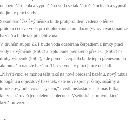
odebere část tepla a vypouštěná voda se tak částečně ochladí a vypustí
do jímky prací vody.
Sekundární částí výměníku bude protiproudem vedena o témže
průtoku čerstvá voda pro doplňování akumulační (vyrovnávací) nádrže
bazénů a bude tak předehřívána.
V druhém stupni ZZT bude voda odebírána čerpadlem z jímky prací
vody na výměník (PS02) a teplo bude přenášeno přes TČ (PS02) na
druhý výměník (PS02), kde pomocí čerpadla bude teplo přeneseno do
akumulační nádrže bazénu. Tím se voda v prací jímce ochladí.
„Návštěvníci se mohou těšit také na nové obložení bazénu, nový tubus
tobogánu a dojezdový bazének, dále nové sprchy, šatny, sušárny a
turniketový odbavovací systém,“ uvedl místostarosta Tomáš Pifka,
který je zároveň jednatelem společnosti Vsetínská sportovní, která
lázně provozuje.