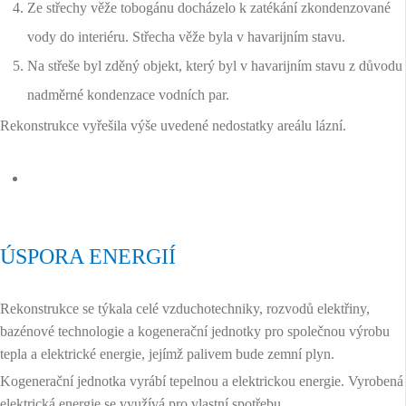
Ze střechy věže tobogánu docházelo k zatékání zkondenzované
vody do interiéru. Střecha věže byla v havarijním stavu.
Na střeše byl zděný objekt, který byl v havarijním stavu z důvodu
nadměrné kondenzace vodních par.
Rekonstrukce vyřešila výše uvedené nedostatky areálu lázní.
ÚSPORA ENERGIÍ
Rekonstrukce se týkala celé vzduchotechniky, rozvodů elektřiny,
bazénové technologie a kogenerační jednotky pro společnou výrobu
tepla a elektrické energie, jejímž palivem bude zemní plyn.
Kogenerační jednotka vyrábí tepelnou a elektrickou energie. Vyrobená
elektrická energie se využívá pro vlastní spotřebu.