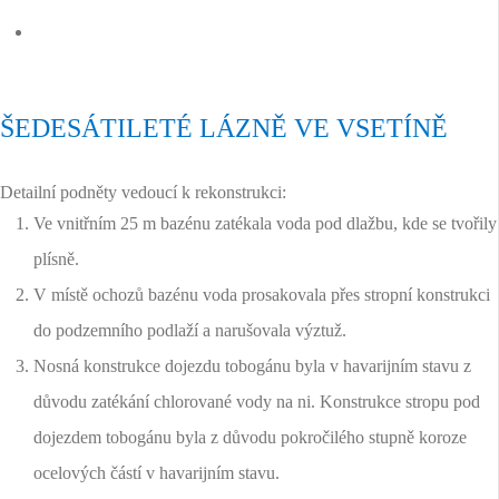
ŠEDESÁTILETÉ LÁZNĚ VE VSETÍNĚ
Detailní podněty vedoucí k rekonstrukci:
Ve vnitřním 25 m bazénu zatékala voda pod dlažbu, kde se tvořily
plísně.
V místě ochozů bazénu voda prosakovala přes stropní konstrukci
do podzemního podlaží a narušovala výztuž.
Nosná konstrukce dojezdu tobogánu byla v havarijním stavu z
důvodu zatékání chlorované vody na ni. Konstrukce stropu pod
dojezdem tobogánu byla z důvodu pokročilého stupně koroze
ocelových částí v havarijním stavu.