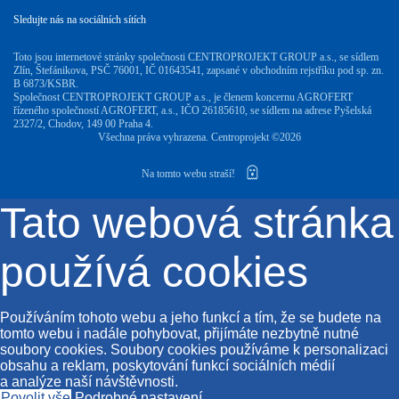
Sledujte nás na sociálních sítích
Toto jsou internetové stránky společnosti CENTROPROJEKT GROUP a.s., se sídlem
Zlín, Štefánikova, PSČ 76001, IČ 01643541, zapsané v obchodním rejstříku pod sp. zn.
B 6873/KSBR.
Společnost CENTROPROJEKT GROUP a.s., je členem koncernu AGROFERT
řízeného společností AGROFERT, a.s., IČO 26185610, se sídlem na adrese Pyšelská
2327/2, Chodov, 149 00 Praha 4.
Všechna práva vyhrazena. Centroprojekt ©2026
Na tomto webu straší!
Tato webová stránka
používá cookies
Používáním tohoto webu a jeho funkcí a tím, že se budete na
tomto webu i nadále pohybovat, přijímáte nezbytně nutné
soubory cookies. Soubory cookies používáme k personalizaci
obsahu a reklam, poskytování funkcí sociálních médií
a analýze naší návštěvnosti.
Povolit vše
Podrobné nastavení