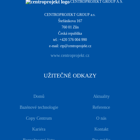
CENTROPROJEKT GROUP A.S.
CENTROPROJEKT GROUP a.s.
Štefánikova 167
760 01 Zlín
Česká republika
tel.: +420 576 004 990
e-mail: ctp@centroprojekt.cz
www.centroprojekt.cz
UŽITEČNÉ ODKAZY
Domů
Aktuality
Bazénové technologie
Reference
Copy Centrum
O nás
Kariéra
Kontakt