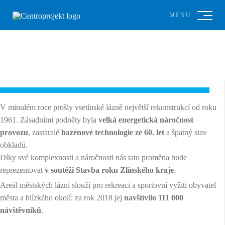
MENU
V minulém roce prošly vsetínské lázně největší rekonstrukcí od roku
1961. Zásadními podněty byla
velká energetická náročnost
provozu
, zastaralé
bazénové technologie ze 60. let
a špatný stav
obkladů.
Díky své komplexnosti a náročnosti nás tato proměna bude
reprezentovat
v soutěži Stavba roku Zlínského kraje
.
Areál městských lázní slouží pro rekreaci a sportovní vyžití obyvatel
města a blízkého okolí: za rok 2018 jej
navštívilo 111 000
návštěvníků
.