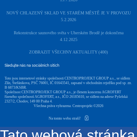
NOVÝ CHLAZENÝ SKLAD VE STARÉM MĚSTĚ JE V PROVOZU
5.2.2026
Rekonstrukce saunového světa v Uherském Brodě je dokončena
4.12.2025
ZOBRAZIT VŠECHNY AKTUALITY (400)
Sledujte nás na sociálních sítích
Toto jsou internetové stránky společnosti CENTROPROJEKT GROUP a.s., se sídlem
Zlín, Štefánikova, PSČ 76001, IČ 01643541, zapsané v obchodním rejstříku pod sp. zn.
B 6873/KSBR.
Společnost CENTROPROJEKT GROUP a.s., je členem koncernu AGROFERT
řízeného společností AGROFERT, a.s., IČO 26185610, se sídlem na adrese Pyšelská
2327/2, Chodov, 149 00 Praha 4.
Všechna práva vyhrazena. Centroprojekt ©2026
Na tomto webu straší!
Tato webová stránka