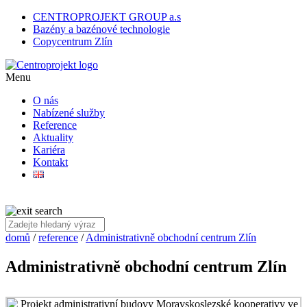
CENTROPROJEKT GROUP a.s
Bazény a bazénové technologie
Copycentrum Zlín
Menu
O nás
Nabízené služby
Reference
Aktuality
Kariéra
Kontakt
domů
/
reference
/
Administrativně obchodní centrum Zlín
Administrativně obchodní centrum Zlín