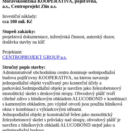
Moravskoslezská KOOPERATIVA, pojišťovna,
a.s., Centroprojekt Zlín a.s.
Investiční náklady:
cca 100 mil. Kč
Stupeň zakázky:
projektová dokumentace, inženýrská činnost, autorský dozor,
dodávka stavby na klíč
Projektant:
CENTROPROJEKT GROUP a.s.
Stručný popis stavby:
Administrativně obchodnímu centru dominuje sedmipodlažní
budova pojišťovny KOOPERATIVA, na kterou navazuje
jednopodlažní objekt využívaný pro komerční účely a
parkování.Sedmipodlažní objekt je navržen jako železobetonový
monolitický skelet s deskovými stropy. Obvodový plášť tvoří
cihelné zdivo s hliníkovým obkladem ALUCOBOND v kombinaci
s kamenným obkladem, pro výplně otvorů jsou použita hliníková
okna v kombinaci s výkladcovými stěnami.
Jednopodlažní objekt je konstrukčně řešen jako monolitický
železobetonový skelet s průvlaky nad sloupy, obvodový plášť je
navržen z hliníkových obkladů ALUCOBOND stejně jako u
sedmipodlažní budovy.