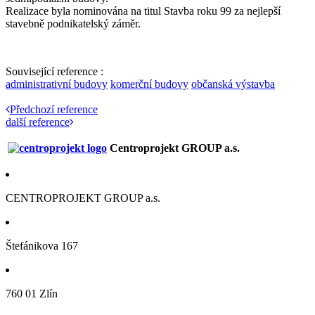
Realizace byla nominována na titul Stavba roku 99 za nejlepší
stavebně podnikatelský záměr.
Související reference :
administrativní budovy
komerční budovy
občanská výstavba
Předchozí reference
další reference
Centroprojekt GROUP a.s.
CENTROPROJEKT GROUP a.s.
Štefánikova 167
760 01 Zlín