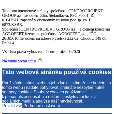
Toto jsou internetové stránky společnosti CENTROPROJEKT
GROUP a.s., se sídlem Zlín, Štefánikova, PSČ 76001, IČ
01643541, zapsané v obchodním rejstříku pod sp. zn. B
6873/KSBR.
Společnost CENTROPROJEKT GROUP a.s., je členem koncernu
AGROFERT řízeného společností AGROFERT, a.s., IČO
26185610, se sídlem na adrese Pyšelská 2327/2, Chodov, 149 00
Praha 4.
Všechna práva vyhrazena. Centroprojekt ©2026
Na tomto webu straší!
Tato webová stránka používá cookies
Používáním tohoto webu a jeho funkcí a tím, že se budete na
tomto webu i nadále pohybovat, přijímáte nezbytně nutné
soubory cookies. Soubory cookies používáme
k personalizaci obsahu a reklam, poskytování funkcí
sociálních médií a analýze naší návštěvnosti.
Povolit vše
Podrobné nastavení