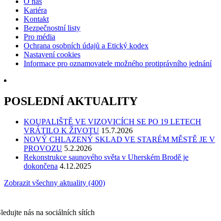
O nás
Kariéra
Kontakt
Bezpečnostní listy
Pro média
Ochrana osobních údajů a Etický kodex
Nastavení cookies
Informace pro oznamovatele možného protiprávního jednání
POSLEDNÍ AKTUALITY
KOUPALIŠTĚ VE VIZOVICÍCH SE PO 19 LETECH
VRÁTILO K ŽIVOTU
15.7.2026
NOVÝ CHLAZENÝ SKLAD VE STARÉM MĚSTĚ JE V
PROVOZU
5.2.2026
Rekonstrukce saunového světa v Uherském Brodě je
dokončena
4.12.2025
Zobrazit všechny aktuality (400)
ledujte nás na sociálních sítích