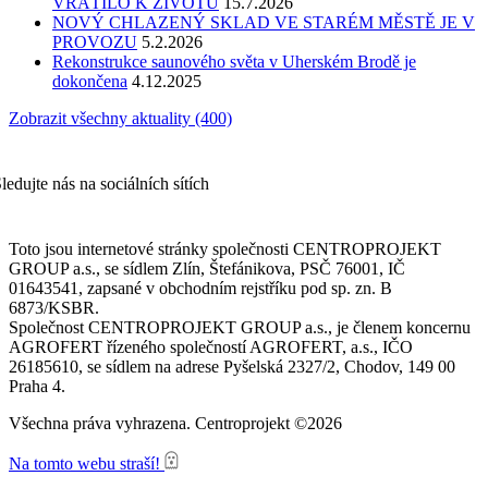
VRÁTILO K ŽIVOTU
15.7.2026
NOVÝ CHLAZENÝ SKLAD VE STARÉM MĚSTĚ JE V
PROVOZU
5.2.2026
Rekonstrukce saunového světa v Uherském Brodě je
dokončena
4.12.2025
Zobrazit všechny aktuality (400)
ledujte nás na sociálních sítích
Toto jsou internetové stránky společnosti CENTROPROJEKT
GROUP a.s., se sídlem Zlín, Štefánikova, PSČ 76001, IČ
01643541, zapsané v obchodním rejstříku pod sp. zn. B
6873/KSBR.
Společnost CENTROPROJEKT GROUP a.s., je členem koncernu
AGROFERT řízeného společností AGROFERT, a.s., IČO
26185610, se sídlem na adrese Pyšelská 2327/2, Chodov, 149 00
Praha 4.
Všechna práva vyhrazena. Centroprojekt ©2026
Na tomto webu straší!