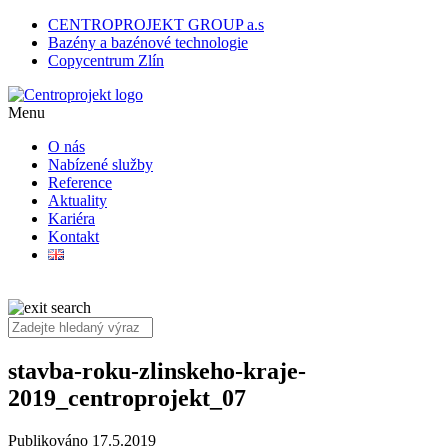
CENTROPROJEKT GROUP a.s
Bazény a bazénové technologie
Copycentrum Zlín
Menu
O nás
Nabízené služby
Reference
Aktuality
Kariéra
Kontakt
stavba-roku-zlinskeho-kraje-
2019_centroprojekt_07
Publikováno 17.5.2019