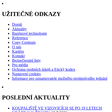
UŽITEČNÉ ODKAZY
Domů
Aktuality
Bazénové technologie
Reference
Copy Centrum
O nás
Kariéra
Kontakt
Bezpečnostní listy
Pro média
Ochrana osobních údajů a Etický kodex
Nastavení cookies
Informace pro oznamovatele možného protiprávního jednání
POSLEDNÍ AKTUALITY
KOUPALIŠTĚ VE VIZOVICÍCH SE PO 19 LETECH