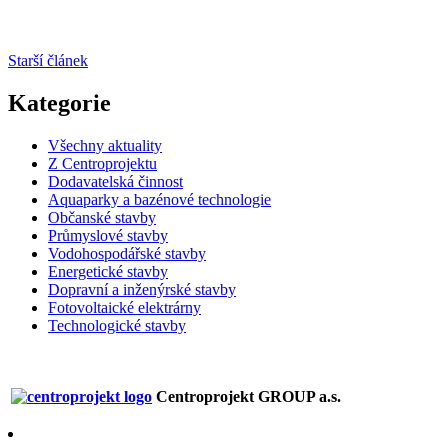
Starší článek
Kategorie
Všechny aktuality
Z Centroprojektu
Dodavatelská činnost
Aquaparky a bazénové technologie
Občanské stavby
Průmyslové stavby
Vodohospodářské stavby
Energetické stavby
Dopravní a inženýrské stavby
Fotovoltaické elektrárny
Technologické stavby
Centroprojekt GROUP a.s.