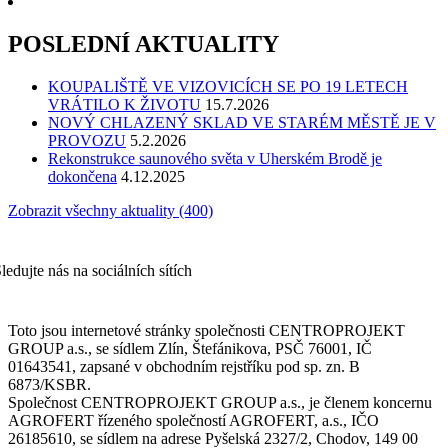
POSLEDNÍ AKTUALITY
KOUPALIŠTĚ VE VIZOVICÍCH SE PO 19 LETECH
VRÁTILO K ŽIVOTU
15.7.2026
NOVÝ CHLAZENÝ SKLAD VE STARÉM MĚSTĚ JE V
PROVOZU
5.2.2026
Rekonstrukce saunového světa v Uherském Brodě je
dokončena
4.12.2025
Zobrazit všechny aktuality (400)
ledujte nás na sociálních sítích
Toto jsou internetové stránky společnosti CENTROPROJEKT
GROUP a.s., se sídlem Zlín, Štefánikova, PSČ 76001, IČ
01643541, zapsané v obchodním rejstříku pod sp. zn. B
6873/KSBR.
Společnost CENTROPROJEKT GROUP a.s., je členem koncernu
AGROFERT řízeného společností AGROFERT, a.s., IČO
26185610, se sídlem na adrese Pyšelská 2327/2, Chodov, 149 00