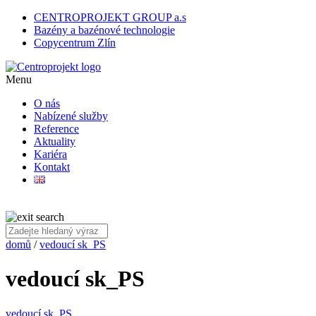
CENTROPROJEKT GROUP a.s
Bazény a bazénové technologie
Copycentrum Zlín
Menu
O nás
Nabízené služby
Reference
Aktuality
Kariéra
Kontakt
domů
/
vedoucí sk_PS
vedoucí sk_PS
vedoucí sk_PS