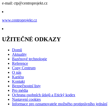
e-mail: ctp@centroprojekt.cz
www.centroprojekt.cz
UŽITEČNÉ ODKAZY
Domů
Aktuality
Bazénové technologie
Reference
Copy Centrum
O nás
Kariéra
Kontakt
Bezpečnostní listy
Pro média
Ochrana osobních údajů a Etický kodex
Nastavení cookies
Informace pro oznamovatele možného protiprávního jednání