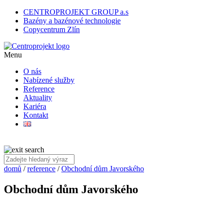
CENTROPROJEKT GROUP a.s
Bazény a bazénové technologie
Copycentrum Zlín
Menu
O nás
Nabízené služby
Reference
Aktuality
Kariéra
Kontakt
domů
/
reference
/
Obchodní dům Javorského
Obchodní dům Javorského