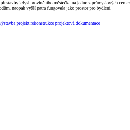
 přestavby kdysi provinčního městečka na jedno z průmyslových cente
odům, naopak vyšší patra fungovala jako prostor pro bydlení.
výstavba
projekt rekonstrukce
projektová dokumentace