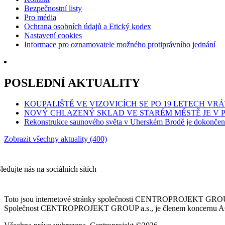
Bezpečnostní listy
Pro média
Ochrana osobních údajů a Etický kodex
Nastavení cookies
Informace pro oznamovatele možného protiprávního jednání
POSLEDNÍ AKTUALITY
KOUPALIŠTĚ VE VIZOVICÍCH SE PO 19 LETECH VRÁ
NOVÝ CHLAZENÝ SKLAD VE STARÉM MĚSTĚ JE V
Rekonstrukce saunového světa v Uherském Brodě je dokončen
Zobrazit všechny aktuality (400)
ledujte nás na sociálních sítích
Toto jsou internetové stránky společnosti CENTROPROJEKT GROUP a
Společnost CENTROPROJEKT GROUP a.s., je členem koncernu AGROF