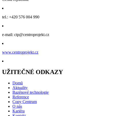
tel.: +420 576 004 990
e-mail: ctp@centroprojekt.cz
www.centroprojekt.cz
UŽITEČNÉ ODKAZY
Domů
Aktuality
Bazénové technologie
Reference
Copy Centrum
O nás
Kariéra
Kontakt