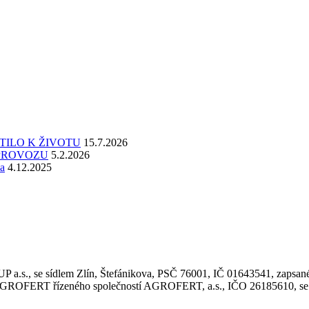
TILO K ŽIVOTU
15.7.2026
 PROVOZU
5.2.2026
a
4.12.2025
.s., se sídlem Zlín, Štefánikova, PSČ 76001, IČ 01643541, zapsané
ERT řízeného společností AGROFERT, a.s., IČO 26185610, se sídl