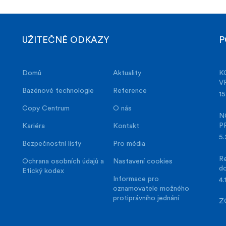
UŽITEČNÉ ODKAZY
P
Domů
Aktuality
K
V
Bazénové technologie
Reference
15
Copy Centrum
O nás
N
P
Kariéra
Kontakt
5.
Bezpečnostní listy
Pro média
Re
Ochrana osobních údajů a
Nastavení cookies
d
Etický kodex
Informace pro
4.
oznamovatele možného
protiprávního jednání
Z