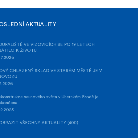
OSLEDNÍ AKTUALITY
OUPALIŠTĚ VE VIZOVICÍCH SE PO 19 LETECH
RÁTILO K ŽIVOTU
.7.2026
OVÝ CHLAZENÝ SKLAD VE STARÉM MĚSTĚ JE V
ROVOZU
2.2026
konstrukce saunového světa v Uherském Brodě je
okončena
12.2025
OBRAZIT VŠECHNY AKTUALITY (400)