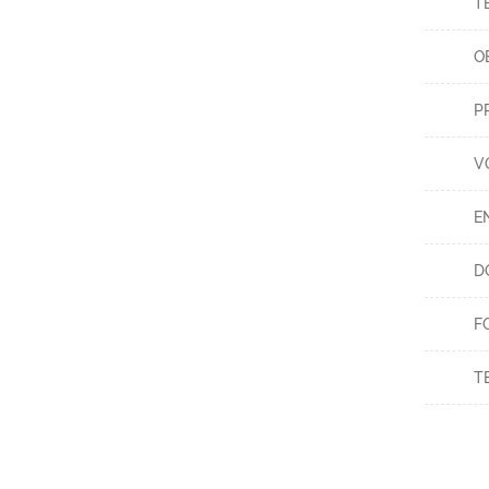
T
O
P
V
E
D
F
T