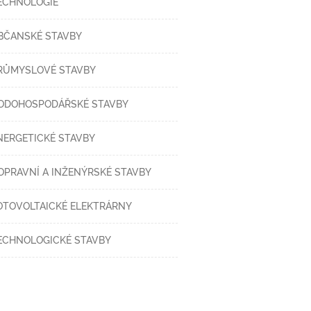
ECHNOLOGIE
BČANSKÉ STAVBY
RŮMYSLOVÉ STAVBY
ODOHOSPODÁŘSKÉ STAVBY
NERGETICKÉ STAVBY
OPRAVNÍ A INŽENÝRSKÉ STAVBY
OTOVOLTAICKÉ ELEKTRÁRNY
ECHNOLOGICKÉ STAVBY