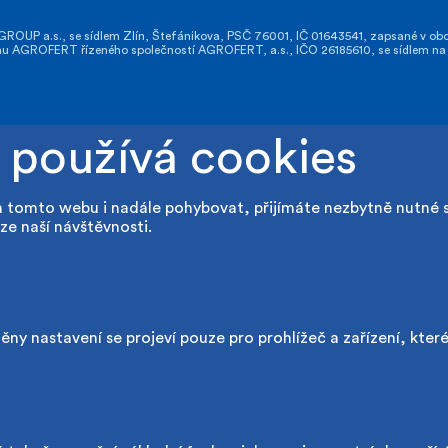
OUP a.s., se sídlem Zlín, Štefánikova, PSČ 76001, IČ 01643541, zapsané v obch
GROFERT řízeného společností AGROFERT, a.s., IČO 26185610, se sídlem na a
 používá cookies
a tomto webu i nadále pohybovat, přijímáte nezbytně nutné 
ze naší návštěvnosti.
ny nastavení se projeví pouze pro prohlížeč a zařízení, kter