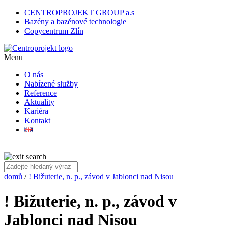
CENTROPROJEKT GROUP a.s
Bazény a bazénové technologie
Copycentrum Zlín
Menu
O nás
Nabízené služby
Reference
Aktuality
Kariéra
Kontakt
domů
/
! Bižuterie, n. p., závod v Jablonci nad Nisou
! Bižuterie, n. p., závod v
Jablonci nad Nisou