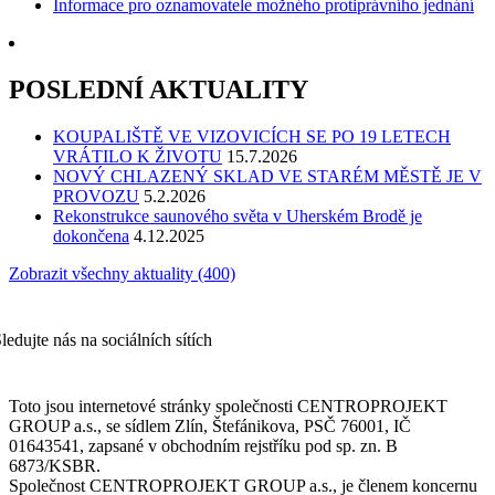
Informace pro oznamovatele možného protiprávního jednání
POSLEDNÍ AKTUALITY
KOUPALIŠTĚ VE VIZOVICÍCH SE PO 19 LETECH
VRÁTILO K ŽIVOTU
15.7.2026
NOVÝ CHLAZENÝ SKLAD VE STARÉM MĚSTĚ JE V
PROVOZU
5.2.2026
Rekonstrukce saunového světa v Uherském Brodě je
dokončena
4.12.2025
Zobrazit všechny aktuality (400)
ledujte nás na sociálních sítích
Toto jsou internetové stránky společnosti CENTROPROJEKT
GROUP a.s., se sídlem Zlín, Štefánikova, PSČ 76001, IČ
01643541, zapsané v obchodním rejstříku pod sp. zn. B
6873/KSBR.
Společnost CENTROPROJEKT GROUP a.s., je členem koncernu