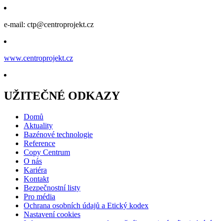
e-mail: ctp@centroprojekt.cz
www.centroprojekt.cz
UŽITEČNÉ ODKAZY
Domů
Aktuality
Bazénové technologie
Reference
Copy Centrum
O nás
Kariéra
Kontakt
Bezpečnostní listy
Pro média
Ochrana osobních údajů a Etický kodex
Nastavení cookies