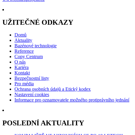
UŽITEČNÉ ODKAZY
Domů
Aktuality
Bazénové technologie
Reference
Copy Centrum
O nás
Kariéra
Kontakt
Bezpečnostní listy
Pro média
Ochrana osobních údajů a Etický kodex
Nastavení cookies
Informace pro oznamovatele možného protiprávního jednání
POSLEDNÍ AKTUALITY