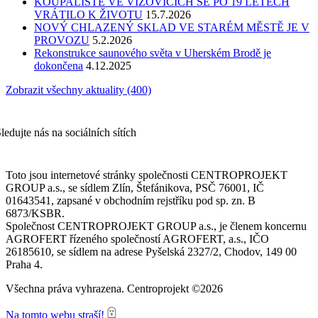
KOUPALIŠTĚ VE VIZOVICÍCH SE PO 19 LETECH
VRÁTILO K ŽIVOTU
15.7.2026
NOVÝ CHLAZENÝ SKLAD VE STARÉM MĚSTĚ JE V
PROVOZU
5.2.2026
Rekonstrukce saunového světa v Uherském Brodě je
dokončena
4.12.2025
Zobrazit všechny aktuality (400)
ledujte nás na sociálních sítích
Toto jsou internetové stránky společnosti CENTROPROJEKT
GROUP a.s., se sídlem Zlín, Štefánikova, PSČ 76001, IČ
01643541, zapsané v obchodním rejstříku pod sp. zn. B
6873/KSBR.
Společnost CENTROPROJEKT GROUP a.s., je členem koncernu
AGROFERT řízeného společností AGROFERT, a.s., IČO
26185610, se sídlem na adrese Pyšelská 2327/2, Chodov, 149 00
Praha 4.
Všechna práva vyhrazena. Centroprojekt ©2026
Na tomto webu straší!