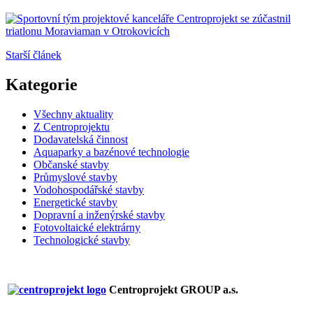
Starší článek
Kategorie
Všechny aktuality
Z Centroprojektu
Dodavatelská činnost
Aquaparky a bazénové technologie
Občanské stavby
Průmyslové stavby
Vodohospodářské stavby
Energetické stavby
Dopravní a inženýrské stavby
Fotovoltaické elektrárny
Technologické stavby
Centroprojekt GROUP a.s.