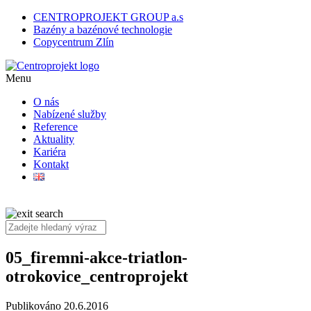
CENTROPROJEKT GROUP a.s
Bazény a bazénové technologie
Copycentrum Zlín
Menu
O nás
Nabízené služby
Reference
Aktuality
Kariéra
Kontakt
05_firemni-akce-triatlon-
otrokovice_centroprojekt
Publikováno 20.6.2016