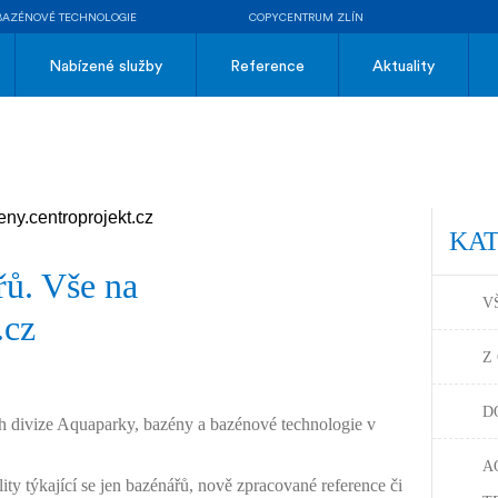
BAZÉNOVÉ TECHNOLOGIE
COPYCENTRUM ZLÍN
Nabízené služby
Reference
Aktuality
KA
řů. Vše na
V
.cz
Z
D
ch divize Aquaparky, bazény a bazénové technologie v
A
lity týkající se jen bazénářů, nově zpracované reference či