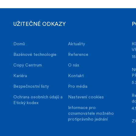
UŽITEČNÉ ODKAZY
P
Domů
Aktuality
K
V
Bazénové technologie
Reference
15
Copy Centrum
O nás
N
P
Kariéra
Kontakt
5.
Bezpečnostní listy
Pro média
Re
Ochrana osobních údajů a
Nastavení cookies
d
Etický kodex
Informace pro
4.
oznamovatele možného
protiprávního jednání
Z