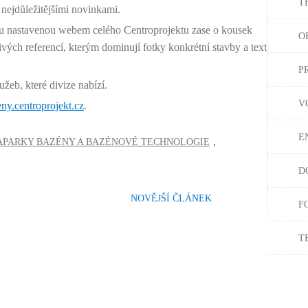
T
 nejdůležitějšími novinkami.
ku nastavenou webem celého Centroprojektu zase o kousek
O
livých referencí, kterým dominují fotky konkrétní stavby a text
P
eb, které divize nabízí.
V
y.centroprojekt.cz
.
E
,
APARKY BAZÉNY A BAZÉNOVÉ TECHNOLOGIE
D
NOVĚJŠÍ ČLÁNEK
F
T