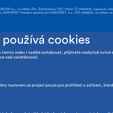
OUP a.s., se sídlem Zlín, Štefánikova, PSČ 76001, IČ 01643541, zapsané v obch
GROFERT řízeného společností AGROFERT, a.s., IČO 26185610, se sídlem na a
 používá cookies
a tomto webu i nadále pohybovat, přijímáte nezbytně nutné 
ze naší návštěvnosti.
ny nastavení se projeví pouze pro prohlížeč a zařízení, kter