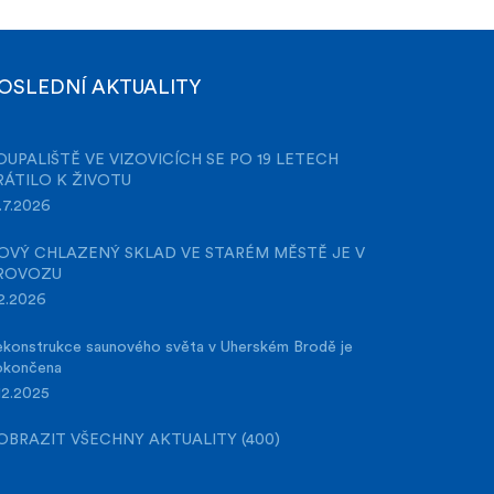
OSLEDNÍ AKTUALITY
OUPALIŠTĚ VE VIZOVICÍCH SE PO 19 LETECH
RÁTILO K ŽIVOTU
.7.2026
OVÝ CHLAZENÝ SKLAD VE STARÉM MĚSTĚ JE V
ROVOZU
2.2026
konstrukce saunového světa v Uherském Brodě je
okončena
12.2025
OBRAZIT VŠECHNY AKTUALITY (400)