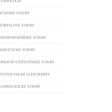
ECHNOLOGIE
BČANSKÉ STAVBY
RŮMYSLOVÉ STAVBY
ODOHOSPODÁŘSKÉ STAVBY
NERGETICKÉ STAVBY
OPRAVNÍ A INŽENÝRSKÉ STAVBY
OTOVOLTAICKÉ ELEKTRÁRNY
ECHNOLOGICKÉ STAVBY