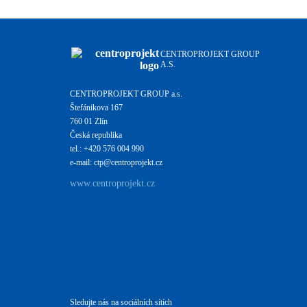
CENTROPROJEKT GROUP
A.S.
CENTROPROJEKT GROUP a.s.
Štefánikova 167
760 01 Zlín
Česká republika
tel.: +420 576 004 990
e-mail: ctp@centroprojekt.cz
www.centroprojekt.cz
Sledujte nás na sociálních sítích