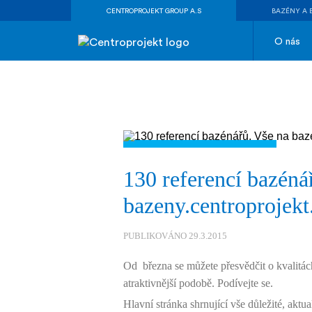
CENTROPROJEKT GROUP A.S
BAZÉNY A 
O nás
130 referencí bazéná
bazeny.centroprojekt
PUBLIKOVÁNO 29.3.2015
Od března se můžete přesvědčit o kvalitá
atraktivnější podobě. Podívejte se.
Hlavní stránka shrnující vše důležité, aktua