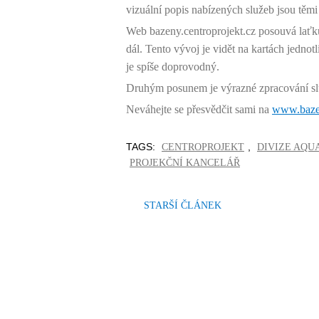
vizuální popis nabízených služeb jsou těmi
Web bazeny.centroprojekt.cz posouvá lať
dál. Tento vývoj je vidět na kartách jednot
je spíše doprovodný.
Druhým posunem je výrazné zpracování služ
Neváhejte se přesvědčit sami na
www.bazen
TAGS:
,
CENTROPROJEKT
DIVIZE AQU
PROJEKČNÍ KANCELÁŘ
STARŠÍ ČLÁNEK