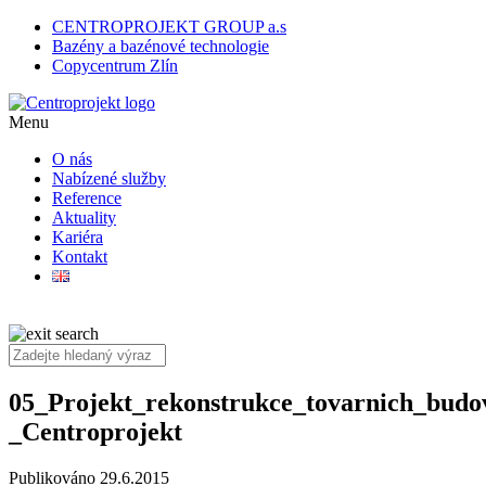
CENTROPROJEKT GROUP a.s
Bazény a bazénové technologie
Copycentrum Zlín
Menu
O nás
Nabízené služby
Reference
Aktuality
Kariéra
Kontakt
05_Projekt_rekonstrukce_tovarnich_budov
_Centroprojekt
Publikováno 29.6.2015