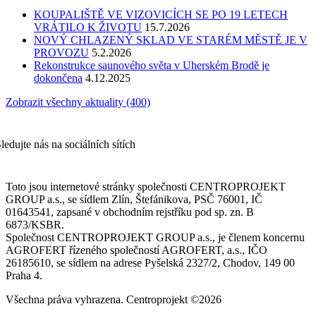
KOUPALIŠTĚ VE VIZOVICÍCH SE PO 19 LETECH
VRÁTILO K ŽIVOTU
15.7.2026
NOVÝ CHLAZENÝ SKLAD VE STARÉM MĚSTĚ JE V
PROVOZU
5.2.2026
Rekonstrukce saunového světa v Uherském Brodě je
dokončena
4.12.2025
Zobrazit všechny aktuality (400)
ledujte nás na sociálních sítích
Toto jsou internetové stránky společnosti CENTROPROJEKT
GROUP a.s., se sídlem Zlín, Štefánikova, PSČ 76001, IČ
01643541, zapsané v obchodním rejstříku pod sp. zn. B
6873/KSBR.
Společnost CENTROPROJEKT GROUP a.s., je členem koncernu
AGROFERT řízeného společností AGROFERT, a.s., IČO
26185610, se sídlem na adrese Pyšelská 2327/2, Chodov, 149 00
Praha 4.
Všechna práva vyhrazena. Centroprojekt ©2026