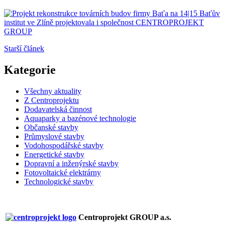
Starší článek
Kategorie
Všechny aktuality
Z Centroprojektu
Dodavatelská činnost
Aquaparky a bazénové technologie
Občanské stavby
Průmyslové stavby
Vodohospodářské stavby
Energetické stavby
Dopravní a inženýrské stavby
Fotovoltaické elektrárny
Technologické stavby
Centroprojekt GROUP a.s.