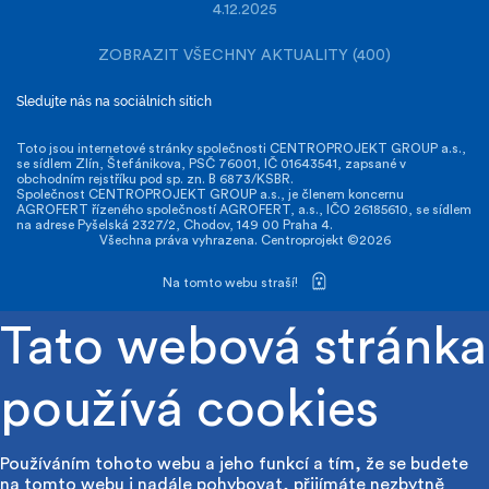
4.12.2025
ZOBRAZIT VŠECHNY AKTUALITY (400)
Sledujte nás na sociálních sítích
Toto jsou internetové stránky společnosti CENTROPROJEKT GROUP a.s.,
se sídlem Zlín, Štefánikova, PSČ 76001, IČ 01643541, zapsané v
obchodním rejstříku pod sp. zn. B 6873/KSBR.
Společnost CENTROPROJEKT GROUP a.s., je členem koncernu
AGROFERT řízeného společností AGROFERT, a.s., IČO 26185610, se sídlem
na adrese Pyšelská 2327/2, Chodov, 149 00 Praha 4.
Všechna práva vyhrazena. Centroprojekt ©2026
Na tomto webu straší!
Tato webová stránka
používá cookies
Používáním tohoto webu a jeho funkcí a tím, že se budete
na tomto webu i nadále pohybovat, přijímáte nezbytně