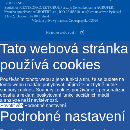
B 6873/KSBR.
Společnost CENTROPROJEKT GROUP a.s., je členem koncernu AGROFERT
řízeného společností AGROFERT, a.s., IČO 26185610, se sídlem na adrese Pyšelská
2327/2, Chodov, 149 00 Praha 4.
Všechna práva vyhrazena. Centroprojekt ©2026
Na tomto webu straší!
Tato webová stránka
používá cookies
Používáním tohoto webu a jeho funkcí a tím, že se budete na
tomto webu i nadále pohybovat, přijímáte nezbytně nutné
soubory cookies. Soubory cookies používáme k personalizaci
obsahu a reklam, poskytování funkcí sociálních médií
a analýze naší návštěvnosti.
Povolit vše
Podrobné nastavení
Podrobné nastavení