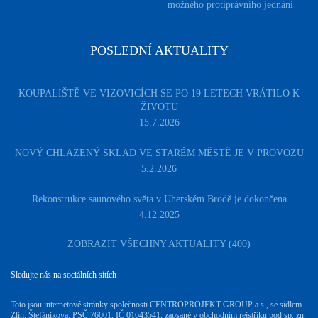
možného protiprávního jednání
POSLEDNÍ AKTUALITY
KOUPALIŠTĚ VE VIZOVICÍCH SE PO 19 LETECH VRÁTILO K
ŽIVOTU
15.7.2026
NOVÝ CHLAZENÝ SKLAD VE STARÉM MĚSTĚ JE V PROVOZU
5.2.2026
Rekonstrukce saunového světa v Uherském Brodě je dokončena
4.12.2025
ZOBRAZIT VŠECHNY AKTUALITY (400)
Sledujte nás na sociálních sítích
Toto jsou internetové stránky společnosti CENTROPROJEKT GROUP a.s., se sídlem
Zlín, Štefánikova, PSČ 76001, IČ 01643541, zapsané v obchodním rejstříku pod sp. zn.