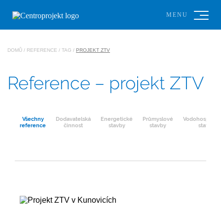
MENU
DOMŮ
/
REFERENCE
/ TAG /
PROJEKT ZTV
Reference – projekt ZTV
Všechny
Dodavatelská
Energetické
Průmyslové
Vodohospodář
reference
činnost
stavby
stavby
stavby