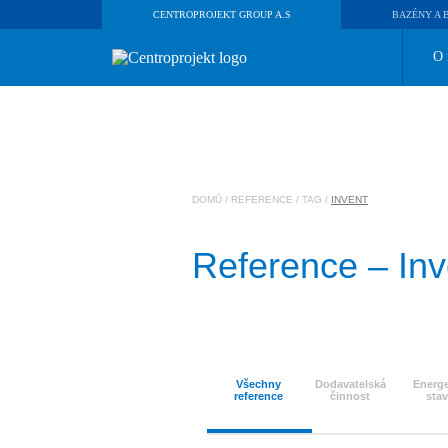
CENTROPROJEKT GROUP A.S
BAZÉNY A 
O 
DOMŮ
/
REFERENCE
/ TAG /
INVENT
Reference – Inv
Všechny
Dodavatelská
Energe
reference
činnost
sta