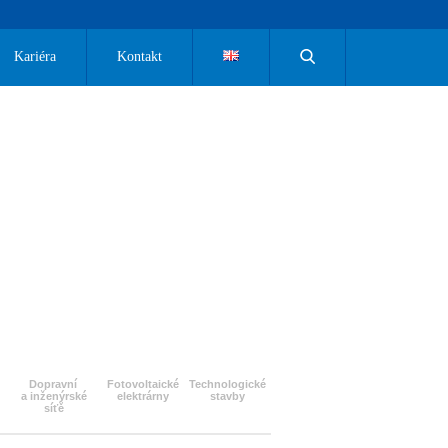
Kariéra
Kontakt
Dopravní
Fotovoltaické
Technologické
a inženýrské
elektrárny
stavby
síťě