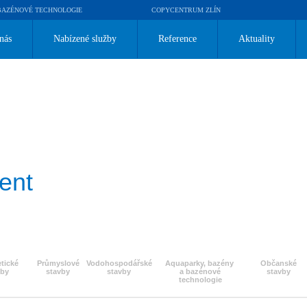
BAZÉNOVÉ TECHNOLOGIE
COPYCENTRUM ZLÍN
nás
Nabízené služby
Reference
Aktuality
ent
tické
Průmyslové
Vodohospodářské
Aquaparky, bazény
Občanské
vby
stavby
stavby
a bazénové
stavby
technologie