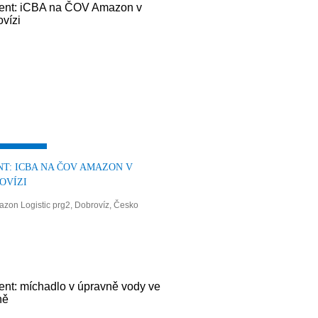
NT: ICBA NA ČOV AMAZON V
OVÍZI
zon Logistic prg2, Dobrovíz, Česko