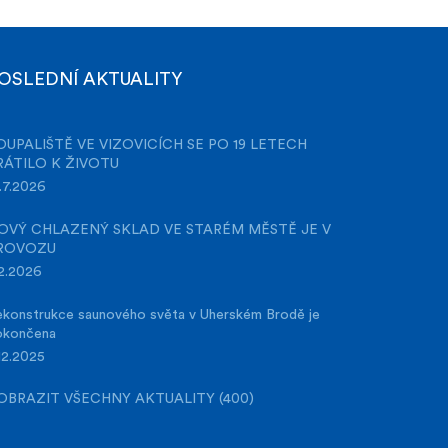
OSLEDNÍ AKTUALITY
OUPALIŠTĚ VE VIZOVICÍCH SE PO 19 LETECH
RÁTILO K ŽIVOTU
.7.2026
OVÝ CHLAZENÝ SKLAD VE STARÉM MĚSTĚ JE V
ROVOZU
2.2026
konstrukce saunového světa v Uherském Brodě je
okončena
12.2025
OBRAZIT VŠECHNY AKTUALITY (400)