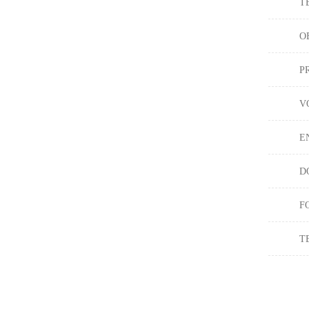
T
O
P
V
E
D
F
T