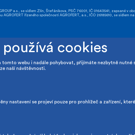
OUP a.s., se sídlem Zlín, Štefánikova, PSČ 76001, IČ 01643541, zapsané v obch
GROFERT řízeného společností AGROFERT, a.s., IČO 26185610, se sídlem na a
 používá cookies
a tomto webu i nadále pohybovat, přijímáte nezbytně nutné 
ze naší návštěvnosti.
ny nastavení se projeví pouze pro prohlížeč a zařízení, kter