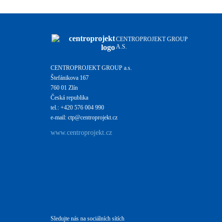
CENTROPROJEKT GROUP
A.S.
CENTROPROJEKT GROUP a.s.
Štefánikova 167
760 01 Zlín
Česká republika
tel.: +420 576 004 990
e-mail: ctp@centroprojekt.cz
www.centroprojekt.cz
Sledujte nás na sociálních sítích