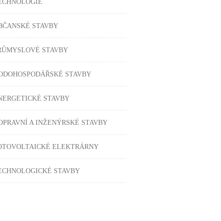
ECHNOLOGIE
BČANSKÉ STAVBY
RŮMYSLOVÉ STAVBY
ODOHOSPODÁŘSKÉ STAVBY
NERGETICKÉ STAVBY
OPRAVNÍ A INŽENÝRSKÉ STAVBY
OTOVOLTAICKÉ ELEKTRÁRNY
ECHNOLOGICKÉ STAVBY