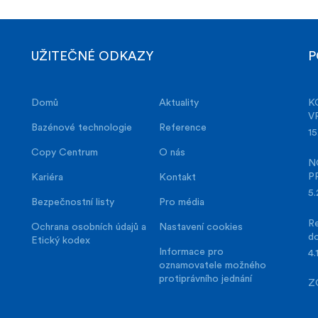
UŽITEČNÉ ODKAZY
P
Domů
Aktuality
K
V
Bazénové technologie
Reference
15
Copy Centrum
O nás
N
P
Kariéra
Kontakt
5.
Bezpečnostní listy
Pro média
Re
Ochrana osobních údajů a
Nastavení cookies
d
Etický kodex
Informace pro
4.
oznamovatele možného
protiprávního jednání
Z