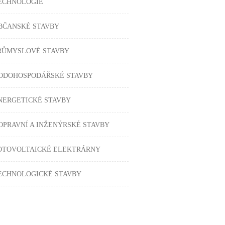
ECHNOLOGIE
BČANSKÉ STAVBY
RŮMYSLOVÉ STAVBY
ODOHOSPODÁŘSKÉ STAVBY
NERGETICKÉ STAVBY
OPRAVNÍ A INŽENÝRSKÉ STAVBY
OTOVOLTAICKÉ ELEKTRÁRNY
ECHNOLOGICKÉ STAVBY