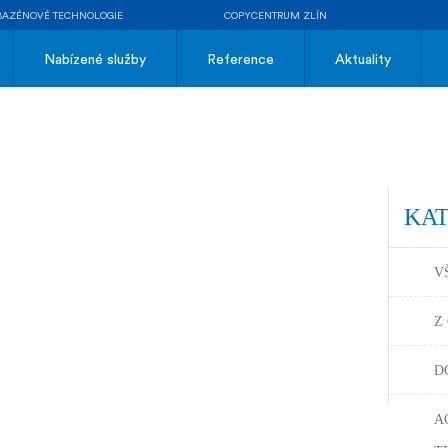
BAZÉNOVÉ TECHNOLOGIE
COPYCENTRUM ZLÍN
Nabízené služby
Reference
Aktuality
KA
V
Z
D
A