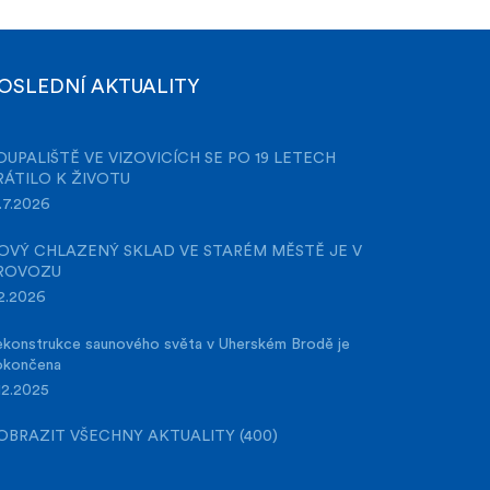
OSLEDNÍ AKTUALITY
OUPALIŠTĚ VE VIZOVICÍCH SE PO 19 LETECH
RÁTILO K ŽIVOTU
.7.2026
OVÝ CHLAZENÝ SKLAD VE STARÉM MĚSTĚ JE V
ROVOZU
2.2026
konstrukce saunového světa v Uherském Brodě je
okončena
12.2025
OBRAZIT VŠECHNY AKTUALITY (400)