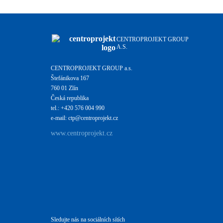
CENTROPROJEKT GROUP
A.S.
CENTROPROJEKT GROUP a.s.
Štefánikova 167
760 01 Zlín
Česká republika
tel.: +420 576 004 990
e-mail: ctp@centroprojekt.cz
www.centroprojekt.cz
Sledujte nás na sociálních sítích