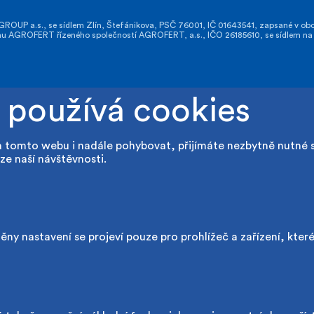
OUP a.s., se sídlem Zlín, Štefánikova, PSČ 76001, IČ 01643541, zapsané v obch
GROFERT řízeného společností AGROFERT, a.s., IČO 26185610, se sídlem na a
 používá cookies
a tomto webu i nadále pohybovat, přijímáte nezbytně nutné 
ze naší návštěvnosti.
ny nastavení se projeví pouze pro prohlížeč a zařízení, kter