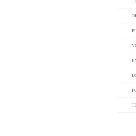
T
O
P
V
E
D
F
T