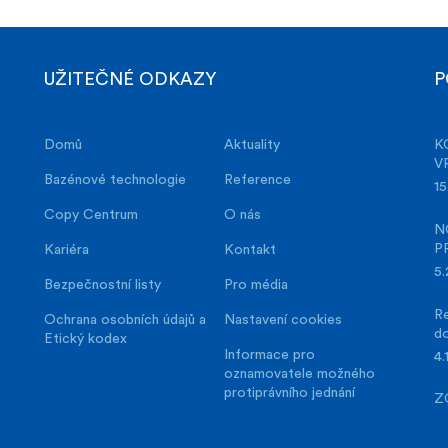
UŽITEČNÉ ODKAZY
P
Domů
Aktuality
K
V
Bazénové technologie
Reference
15
Copy Centrum
O nás
N
P
Kariéra
Kontakt
5.
Bezpečnostní listy
Pro média
Re
Ochrana osobních údajů a
Nastavení cookies
d
Etický kodex
Informace pro
4.
oznamovatele možného
protiprávního jednání
Z