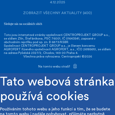
4.12.2025
ZOBRAZIT VŠECHNY AKTUALITY (400)
Sledujte nás na sociálních sítích
Toto jsou internetové stránky společnosti CENTROPROJEKT GROUP a.s.,
se sídlem Zlín, Štefánikova, PSČ 76001, IČ 01643541, zapsané v
obchodním rejstříku pod sp. zn. B 6873/KSBR.
Společnost CENTROPROJEKT GROUP a.s., je členem koncernu
AGROFERT řízeného společností AGROFERT, a.s., IČO 26185610, se sídlem
na adrese Pyšelská 2327/2, Chodov, 149 00 Praha 4.
Všechna práva vyhrazena. Centroprojekt ©2026
Na tomto webu straší!
Tato webová stránka
používá cookies
Používáním tohoto webu a jeho funkcí a tím, že se budete
na tomto webu i nadále pohybovat, přijímáte nezbytně